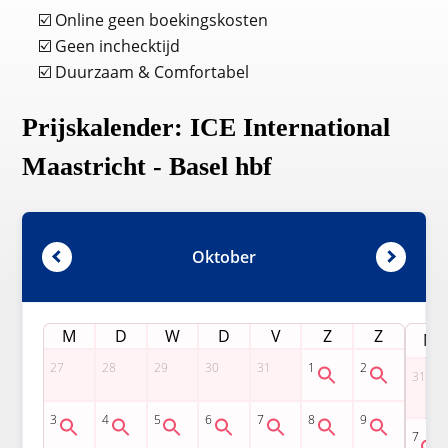
☑️ Online geen boekingskosten
☑️ Geen inchecktijd
☑️ Duurzaam & Comfortabel
Prijskalender: ICE International
Maastricht - Basel hbf
Oktober
M
D
W
D
V
Z
Z
M