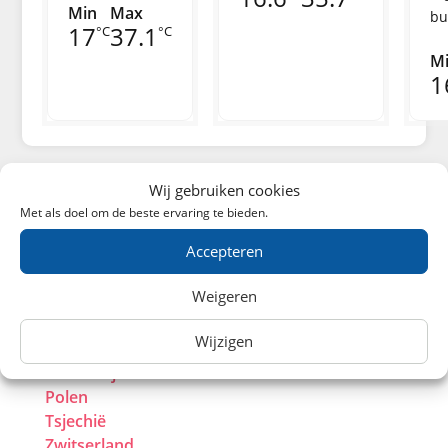
Min
Max
bu
17
37.1
°C
°C
M
1
Wij gebruiken cookies
Europa
Met als doel om de beste ervaring te bieden.
Accepteren
België
Weigeren
Duitsland
Frankrijk
Wijzigen
Groot-Brittanië
Oostenrijk
Polen
Tsjechië
Zwitserland