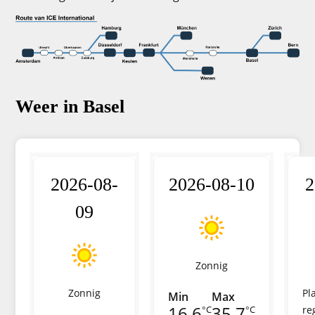
Weer in Basel
2026-08-
2026-08-10
2
09
Zonnig
Zonnig
Pl
Min
Max
16.6
35.7
°C
°C
re