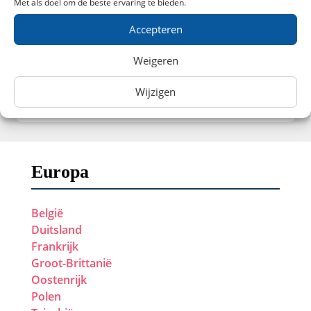
Met als doel om de beste ervaring te bieden.
Zonnig
Zonnig
Accepteren
Min
Max
Min
Max
11.2
25.7
12.8
30.3
°C
°C
°C
°C
Weigeren
Wijzigen
Europa
België
Duitsland
Frankrijk
Groot-Brittanië
Oostenrijk
Polen