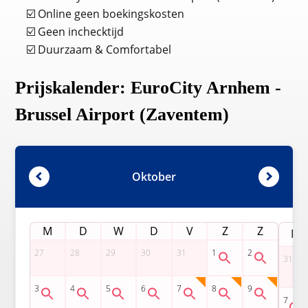
☑️ Online geen boekingskosten
☑️ Geen inchecktijd
☑️ Duurzaam & Comfortabel
Prijskalender: EuroCity Arnhem -
Brussel Airport (Zaventem)
Oktober
M
D
W
D
V
Z
Z
M