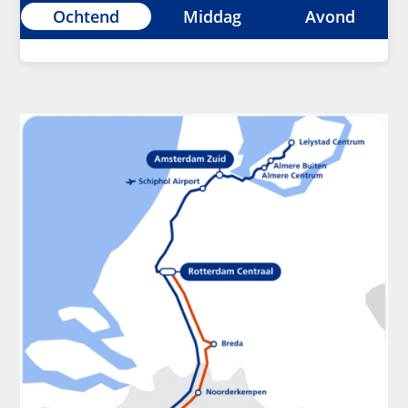
Ochtend
Middag
Avond