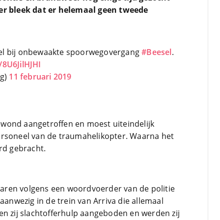
ter bleek dat er helemaal geen tweede
tsel bij onbewaakte spoorwegovergang
#Beesel
.
o/8U6JilHJHI
rg)
11 februari 2019
wond aangetroffen en moest uiteindelijk
ersoneel van de traumahelikopter. Waarna het
rd gebracht.
ren volgens een woordvoerder van de politie
aanwezig in de trein van Arriva die allemaal
en zij slachtofferhulp aangeboden en werden zij