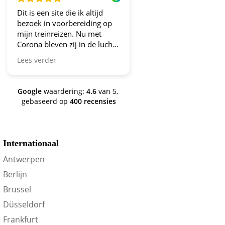
Dit is een site die ik altijd
Altijd fijne en betrou
bezoek in voorbereiding op
aanbiedingen!
mijn treinreizen. Nu met
Corona bleven zij in de lucht.
Bravo en ga zo door! En nu
Lees verder
zijn we een aantal jaren
verder en nog steeds is dit de
site om je te oriënteren op
Google
waardering:
4.6
van 5,
trein-voordeel!
gebaseerd op
400 recensies
Internationaal
Antwerpen
Berlijn
Brussel
Düsseldorf
Frankfurt