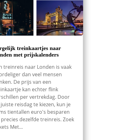
rgelijk treinkaartjes naar
nden met prijskalenders
n treinreis naar Londen is vaak
ordeliger dan veel mensen
nken. De prijs van een
einkaartje kan echter flink
rschillen per vertrekdag. Door
 juiste reisdag te kiezen, kun je
ms tientallen euro's besparen
 precies dezelfde treinreis. Zoek
kets Met...