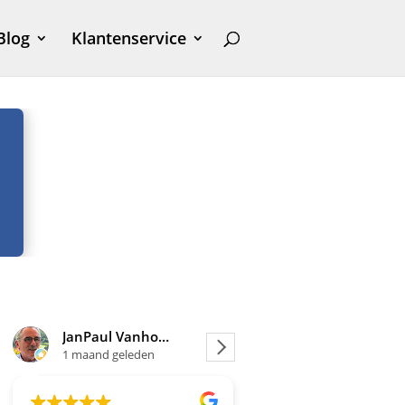
Blog
Klantenservice
JanPaul Vanhoven
Joosje
1 maand geleden
1 maand geleden