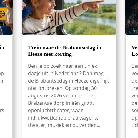
in
Trein naar de Brabantsedag in
Ve
Heeze met korting
Lo
Ben je op zoek naar een uniek
Ee
op
dagje uit in Nederland? Dan mag
vo
en
de Brabantsedag in Heeze eigenlijk
de
niet ontbreken. Op zondag 30
tr
augustus 2026 verandert het
ve
Brabantse dorp in één groot
de
rs
openluchttheater, waar
so
indrukwekkende praalwagens,
op
theater, muziek en duizenden...
tic