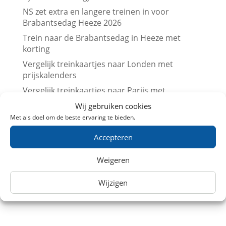
NS zet extra en langere treinen in voor
Brabantsedag Heeze 2026
Trein naar de Brabantsedag in Heeze met
korting
Vergelijk treinkaartjes naar Londen met
prijskalenders
Vergelijk treinkaartjes naar Parijs met
prijskalenders
Wij gebruiken cookies
Treinkaartjes bij NS International met korting
Met als doel om de beste ervaring te bieden.
(augustus 2026)
Accepteren
Beurs en trein met korting (augustus 2026)
Leuk dagje uit met kinderen? Trein
Weigeren
aanbiedingen in Augustus 2026
Wijzigen
Museum met korting (augustus 2026)