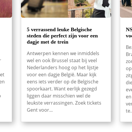
5 verrassend leuke Belgische
NS
steden die perfect zijn voor een
vo
dagje met de trein
Be
Antwerpen kennen we inmiddels
Br
r
wel en ook Brussel staat bij veel
zo
Nederlanders hoog op het lijstje
op
et
voor een dagje België. Maar kijk
zi
een
eens iets verder op de Belgische
di
spoorkaart. Want eerlijk gezegd
ev
p
liggen daar misschien wel de
en
leukste verrassingen. Zoek tickets
ve
Gent voor...
te.