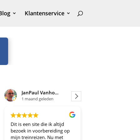
Blog
Klantenservice
JanPaul Vanhoven
Joosje
1 maand geleden
2 maanden geleden
Dit is een site die ik altijd
Altijd fijne en betrou
bezoek in voorbereiding op
aanbiedingen!
mijn treinreizen. Nu met