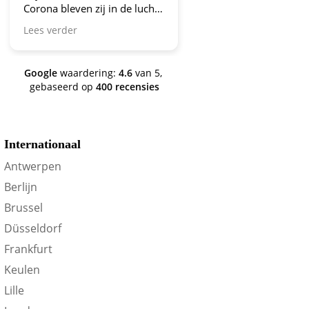
Corona bleven zij in de lucht.
Bravo en ga zo door! En nu
Lees verder
zijn we een aantal jaren
verder en nog steeds is dit de
site om je te oriënteren op
Google
waardering:
4.6
van 5,
trein-voordeel!
gebaseerd op
400 recensies
Internationaal
Antwerpen
Berlijn
Brussel
Düsseldorf
Frankfurt
Keulen
Lille