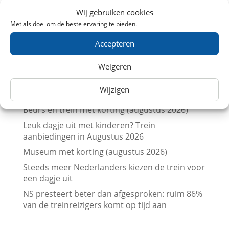
Trein naar de Brabantsedag in Heeze met
Wij gebruiken cookies
korting
Met als doel om de beste ervaring te bieden.
Vergelijk treinkaartjes naar Londen met
prijskalenders
Accepteren
Vergelijk treinkaartjes naar Parijs met
Weigeren
prijskalenders
Treinkaartjes bij NS International met korting
Wijzigen
(augustus 2026)
Beurs en trein met korting (augustus 2026)
Leuk dagje uit met kinderen? Trein
aanbiedingen in Augustus 2026
Museum met korting (augustus 2026)
Steeds meer Nederlanders kiezen de trein voor
een dagje uit
NS presteert beter dan afgesproken: ruim 86%
van de treinreizigers komt op tijd aan