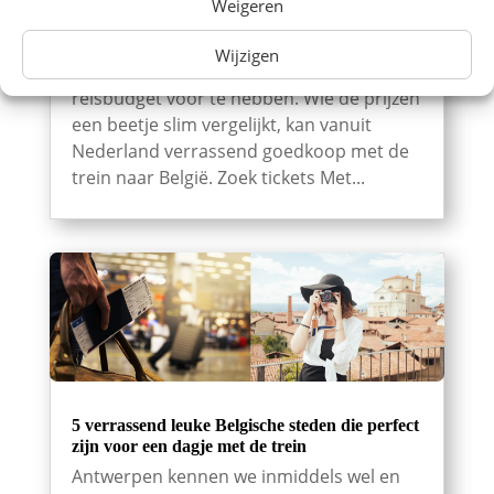
Weigeren
Even een dagje naar België? Of spontaan
een hotel boeken en er een weekend van
Wijzigen
maken? Daar hoef je echt geen groot
reisbudget voor te hebben. Wie de prijzen
een beetje slim vergelijkt, kan vanuit
Nederland verrassend goedkoop met de
trein naar België. Zoek tickets Met...
5 verrassend leuke Belgische steden die perfect
zijn voor een dagje met de trein
Antwerpen kennen we inmiddels wel en