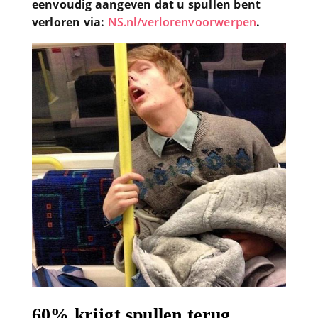
eenvoudig aangeven dat u spullen bent
verloren via:
NS.nl/verlorenvoorwerpen
.
60% krijgt spullen terug