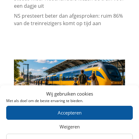
een dagje uit
NS presteert beter dan afgesproken: ruim 86%
van de treinreizigers komt op tijd aan
Wij gebruiken cookies
Met als doel om de beste ervaring te bieden.
NS zet extra en langere treinen in voor
Accepteren
Brabantsedag Heeze 2026
Bezoekers van de 67e Brabantsedag in
Weigeren
Heeze kunnen op zondag 30 augustus
2026 rekenen op extra treinen en meer