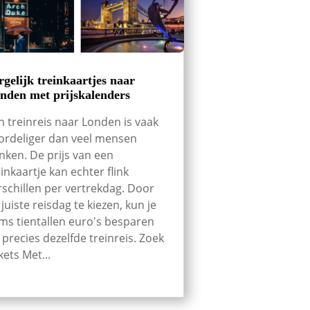
rgelijk treinkaartjes naar
nden met prijskalenders
n treinreis naar Londen is vaak
ordeliger dan veel mensen
nken. De prijs van een
einkaartje kan echter flink
rschillen per vertrekdag. Door
 juiste reisdag te kiezen, kun je
ms tientallen euro's besparen
 precies dezelfde treinreis. Zoek
kets Met...