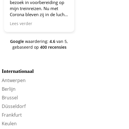
bezoek in voorbereiding op
aanbiedingen!
mijn treinreizen. Nu met
Corona bleven zij in de lucht.
Bravo en ga zo door! En nu
Lees verder
zijn we een aantal jaren
verder en nog steeds is dit de
site om je te oriënteren op
Google
waardering:
4.6
van 5,
trein-voordeel!
gebaseerd op
400 recensies
Internationaal
Antwerpen
Berlijn
Brussel
Düsseldorf
Frankfurt
Keulen