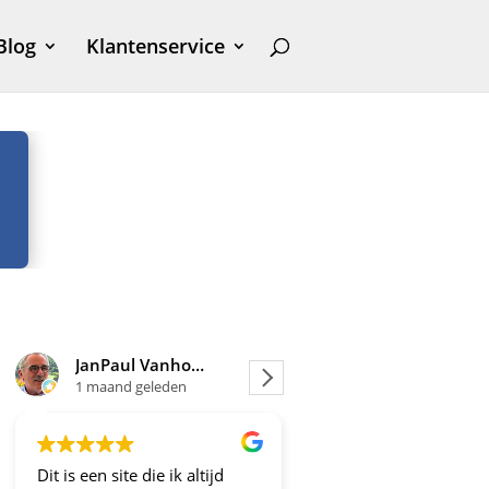
Blog
Klantenservice
JanPaul Vanhoven
Joosje
1 maand geleden
1 maand geleden
Dit is een site die ik altijd
Altijd fijne en betrou