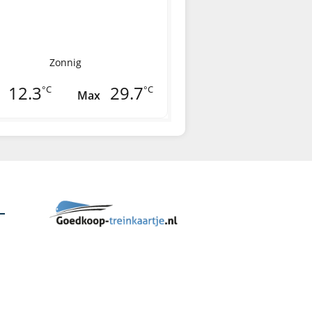
Zonnig
12.3
29.7
°C
°C
Max