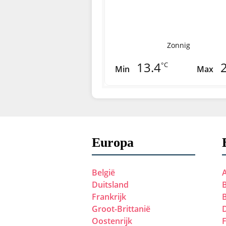
Zonnig
13.4
°C
Min
Max
Europa
België
Duitsland
B
Frankrijk
Groot-Brittanië
Oostenrijk
Polen
Tsjechië
Zwitserland