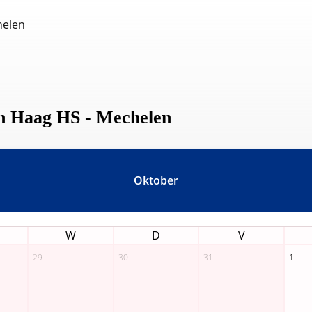
helen
en Haag HS - Mechelen
Oktober
W
D
V