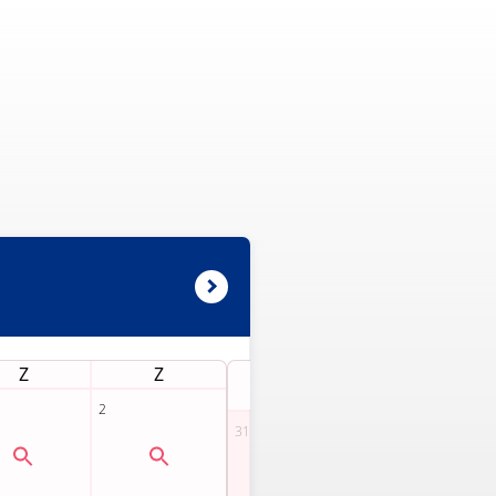
Z
Z
M
D