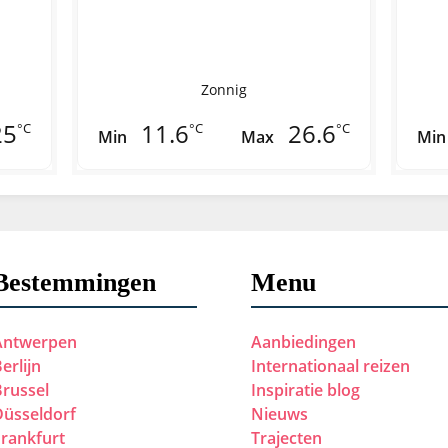
Zonnig
25
11.6
26.6
°C
°C
°C
Min
Max
Min
Bestemmingen
Menu
Antwerpen
Aanbiedingen
erlijn
Internationaal reizen
Brussel
Inspiratie blog
Düsseldorf
Nieuws
Frankfurt
Trajecten
Hamburg
Keulen
Londen