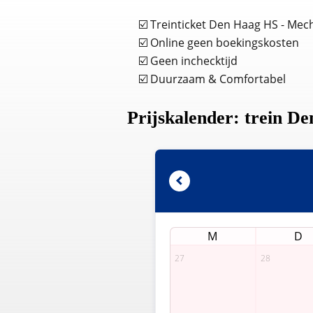
☑️ Treinticket Den Haag HS - Mec
☑️ Online geen boekingskosten
☑️ Geen inchecktijd
☑️ Duurzaam & Comfortabel
Prijskalender: trein D
M
D