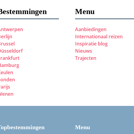
Bestemmingen
Menu
Antwerpen
Aanbiedingen
erlijn
Internationaal reizen
Brussel
Inspiratie blog
Düsseldorf
Nieuws
Frankfurt
Trajecten
Hamburg
Keulen
Londen
arijs
Wenen
Topbestemmingen
Menu