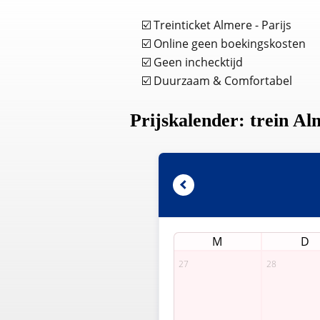
☑️ Treinticket Almere - Parijs
☑️ Online geen boekingskosten
☑️ Geen inchecktijd
☑️ Duurzaam & Comfortabel
Prijskalender: trein Al
M
D