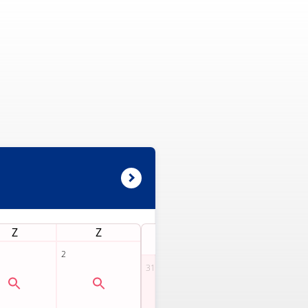
Z
Z
M
D