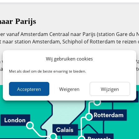
aar Parijs
keer vanaf Amsterdam Centraal naar Parijs (station Gare du 
erst naar station Amsterdam, Schiphol of Rotterdam te reize
Wij gebruiken cookies
voordelig met de trein van Almere naar Gare du Nord in Par
aal geen boekingskosten. Maak gebruik van onze boekingsto
Met als doel om de beste ervaring te bieden.
Accepteren
Weigeren
Wijzigen