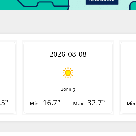
2026-08-08
Zonnig
.5
16.7
32.7
°C
°C
°C
Min
Max
Min