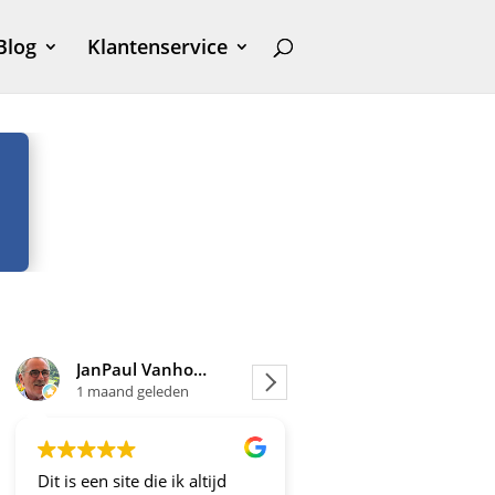
Blog
Klantenservice
JanPaul Vanhoven
Joosje
1 maand geleden
1 maand geleden
Dit is een site die ik altijd
Altijd fijne en betrou