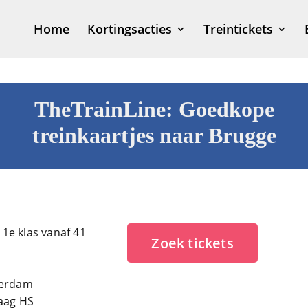
Home
Kortingsacties
Treintickets
TheTrainLine: Goedkope
treinkaartjes naar Brugge
n 1e klas vanaf 41
Zoek tickets
terdam
Haag HS