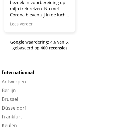
bezoek in voorbereiding op
aanbiedingen!
mijn treinreizen. Nu met
Corona bleven zij in de lucht.
Bravo en ga zo door! En nu
Lees verder
zijn we een aantal jaren
verder en nog steeds is dit de
site om je te oriënteren op
Google
waardering:
4.6
van 5,
trein-voordeel!
gebaseerd op
400 recensies
Internationaal
Antwerpen
Berlijn
Brussel
Düsseldorf
Frankfurt
Keulen