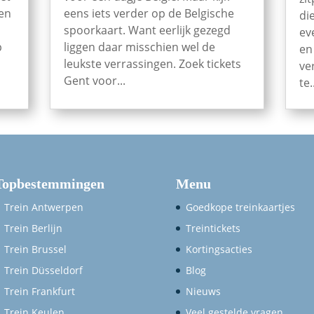
een
eens iets verder op de Belgische
di
spoorkaart. Want eerlijk gezegd
ev
p
liggen daar misschien wel de
en
leukste verrassingen. Zoek tickets
ve
Gent voor...
te.
Topbestemmingen
Menu
Trein Antwerpen
Goedkope treinkaartjes
Trein Berlijn
Treintickets
Trein Brussel
Kortingsacties
Trein Düsseldorf
Blog
Trein Frankfurt
Nieuws
Trein Keulen
Veel gestelde vragen