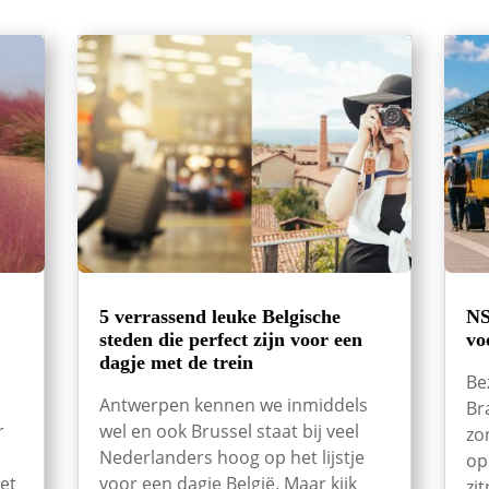
5 verrassend leuke Belgische
NS
steden die perfect zijn voor een
vo
dagje met de trein
Be
Antwerpen kennen we inmiddels
Br
r
wel en ook Brussel staat bij veel
zo
Nederlanders hoog op het lijstje
op
et
voor een dagje België. Maar kijk
zi