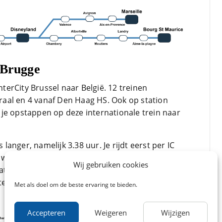
 Brugge
InterCity Brussel naar België. 12 treinen
aal en 4 vanaf Den Haag HS. Ook op station
je opstappen op deze internationale trein naar
 langer, namelijk 3.38 uur. Je rijdt eerst per IC
aarna je overstapt op de trein naar Gent Sint
Wij gebruiken cookies
aatste rechtstreekse trein naar Brugge. Het
ten.
Met als doel om de beste ervaring te bieden.
Accepteren
Weigeren
Wijzigen