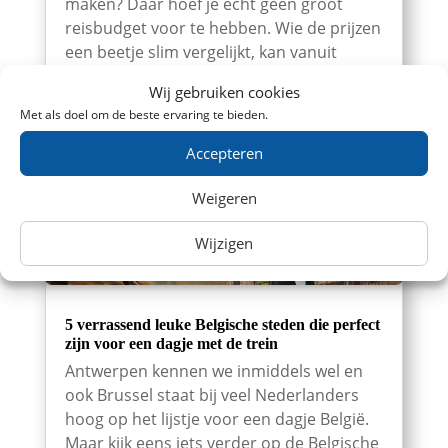
maken? Daar hoef je echt geen groot
reisbudget voor te hebben. Wie de prijzen
een beetje slim vergelijkt, kan vanuit
Nederland verrassend goedkoop met de
Wij gebruiken cookies
trein naar België. Zoek tickets Met...
Met als doel om de beste ervaring te bieden.
Accepteren
Weigeren
Wijzigen
5 verrassend leuke Belgische steden die perfect
zijn voor een dagje met de trein
Antwerpen kennen we inmiddels wel en
ook Brussel staat bij veel Nederlanders
hoog op het lijstje voor een dagje België.
Maar kijk eens iets verder op de Belgische