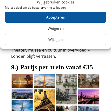
Wij gebruiken cookies
Met als doel om de beste ervaring te bieden.
Met de
Eurostar
ben je vanuit Amsterdam op
St Pancras International
, midden in Londen.
Accepteren
Bezoek iconen als
Tower Bridge
en
Buckingham Palace
, maar ontdek ook de
Weigeren
markten in Camden, Borough, of de street art
Wijzigen
in Shoreditch.
Theater, musea en cultuur in overvloed –
Londen blijft verrassen.
9.) Parijs per trein vanaf €35