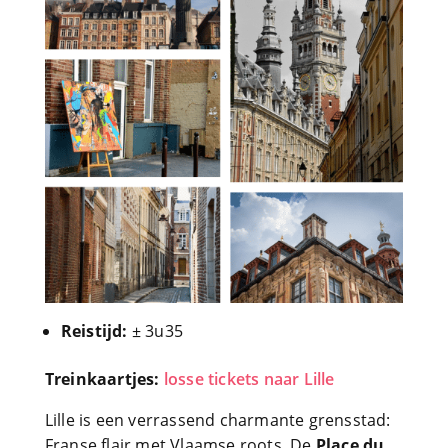
Reistijd:
± 3u35
Treinkaartjes:
losse tickets naar Lille
Lille is een verrassend charmante grensstad:
Franse flair met Vlaamse roots. De
Place du