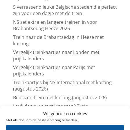
5 verrassend leuke Belgische steden die perfect
zijn voor een dagje met de trein
NS zet extra en langere treinen in voor
Brabantsedag Heeze 2026
Trein naar de Brabantsedag in Heeze met
korting
Vergelijk treinkaartjes naar Londen met
prijskalenders
Vergelijk treinkaartjes naar Parijs met
prijskalenders
Treinkaartjes bij NS International met korting
(augustus 2026)
Beurs en trein met korting (augustus 2026)
Leuk dagje uit met kinderen? Trein
aanbiedingen in Augustus 2026
Wij gebruiken cookies
Met als doel om de beste ervaring te bieden.
Museum met korting (augustus 2026)