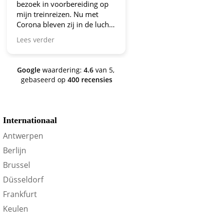
bezoek in voorbereiding op
aanbiedingen!
mijn treinreizen. Nu met
Corona bleven zij in de lucht.
Bravo en ga zo door! En nu
Lees verder
zijn we een aantal jaren
verder en nog steeds is dit de
site om je te oriënteren op
Google
waardering:
4.6
van 5,
trein-voordeel!
gebaseerd op
400 recensies
Internationaal
Antwerpen
Berlijn
Brussel
Düsseldorf
Frankfurt
Keulen