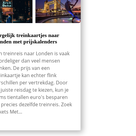
rgelijk treinkaartjes naar
nden met prijskalenders
n treinreis naar Londen is vaak
ordeliger dan veel mensen
nken. De prijs van een
einkaartje kan echter flink
rschillen per vertrekdag. Door
 juiste reisdag te kiezen, kun je
ms tientallen euro's besparen
 precies dezelfde treinreis. Zoek
kets Met...