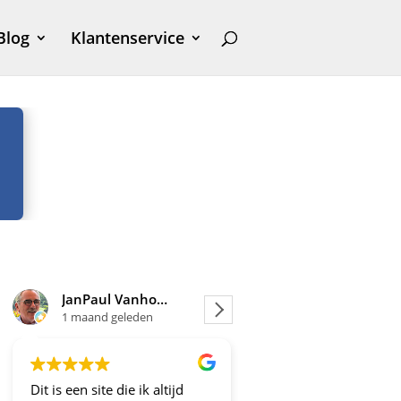
Blog
Klantenservice
JanPaul Vanhoven
Joosje
1 maand geleden
1 maand geleden
Dit is een site die ik altijd
Altijd fijne en betrou