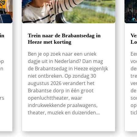
in
Trein naar de Brabantsedag in
Ve
Heeze met korting
Lo
Ben je op zoek naar een uniek
Ee
op
dagje uit in Nederland? Dan mag
vo
en
de Brabantsedag in Heeze eigenlijk
de
niet ontbreken. Op zondag 30
tr
augustus 2026 verandert het
ve
Brabantse dorp in één groot
de
rs
openluchttheater, waar
so
indrukwekkende praalwagens,
op
theater, muziek en duizenden...
tic