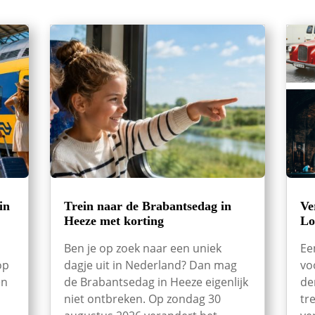
in
Trein naar de Brabantsedag in
Ve
Heeze met korting
Lo
Ben je op zoek naar een uniek
Ee
op
dagje uit in Nederland? Dan mag
vo
en
de Brabantsedag in Heeze eigenlijk
de
niet ontbreken. Op zondag 30
tr