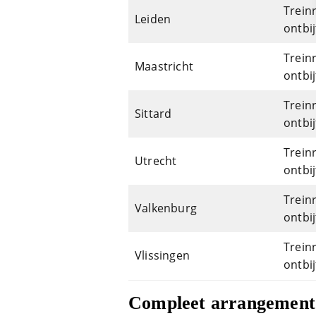
Trein
Leiden
ontbij
Trein
Maastricht
ontbij
Trein
Sittard
ontbij
Trein
Utrecht
ontbij
Trein
Valkenburg
ontbij
Trein
Vlissingen
ontbij
Compleet arrangement: 