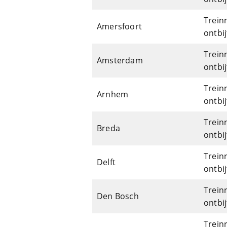
Trein
Amersfoort
ontbij
Trein
Amsterdam
ontbij
Trein
Arnhem
ontbij
Trein
Breda
ontbij
Trein
Delft
ontbij
Trein
Den Bosch
ontbij
Trein