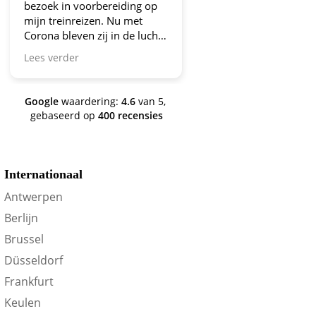
bezoek in voorbereiding op
aanbiedingen!
mijn treinreizen. Nu met
Corona bleven zij in de lucht.
Bravo en ga zo door! En nu
Lees verder
zijn we een aantal jaren
verder en nog steeds is dit de
site om je te oriënteren op
Google
waardering:
4.6
van 5,
trein-voordeel!
gebaseerd op
400 recensies
Internationaal
Antwerpen
Berlijn
Brussel
Düsseldorf
Frankfurt
Keulen