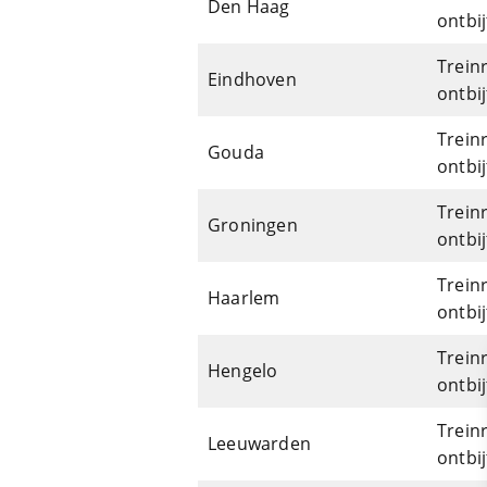
Den Haag
ontbij
Trein
Eindhoven
ontbij
Trein
Gouda
ontbij
Trein
Groningen
ontbij
Trein
Haarlem
ontbij
Trein
Hengelo
ontbij
Trein
Leeuwarden
ontbij