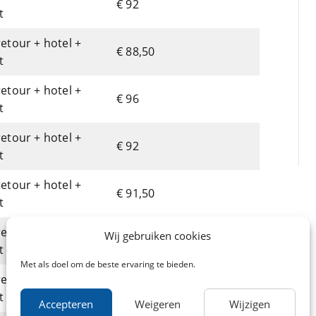
€ 92
t
retour + hotel +
€ 88,50
t
retour + hotel +
€ 96
t
retour + hotel +
€ 92
t
retour + hotel +
€ 91,50
t
retour + hotel +
Wij gebruiken cookies
€ 96,50
t
Met als doel om de beste ervaring te bieden.
retour + hotel +
€ 101,50
t
Accepteren
Weigeren
Wijzigen