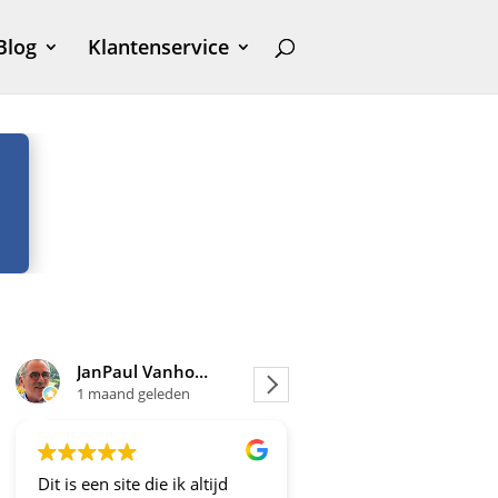
Blog
Klantenservice
JanPaul Vanhoven
Joosje
1 maand geleden
1 maand geleden
Dit is een site die ik altijd
Altijd fijne en betrou