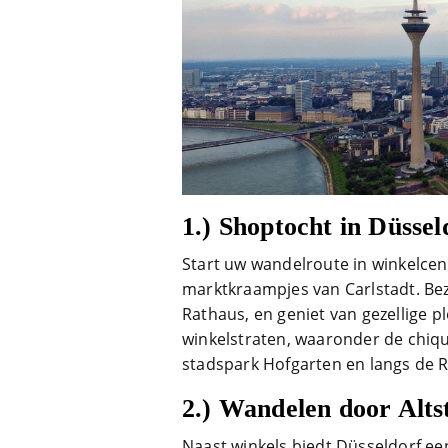
1.)
Shoptocht in Düssel
Start uw wandelroute in winkelc
marktkraampjes van Carlstadt. Be
Rathaus, en geniet van gezellige pl
winkelstraten, waaronder de chiqu
stadspark Hofgarten en langs de Ri
2.)
Wandelen door Alts
Naast winkels biedt Düsseldorf een