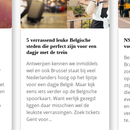
5 verrassend leuke Belgische
NS
steden die perfect zijn voor een
vo
dagje met de trein
Be
Antwerpen kennen we inmiddels
Br
r
wel en ook Brussel staat bij veel
zo
Nederlanders hoog op het lijstje
op
et
voor een dagje België. Maar kijk
zi
een
eens iets verder op de Belgische
di
spoorkaart. Want eerlijk gezegd
ev
p
liggen daar misschien wel de
en
leukste verrassingen. Zoek tickets
ve
Gent voor...
te.