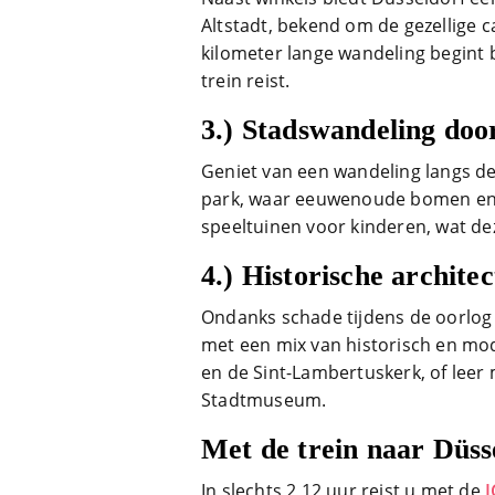
Altstadt, bekend om de gezellige 
kilometer lange wandeling begint b
trein reist.
3.)
Stadswandeling door
Geniet van een wandeling langs d
park, waar eeuwenoude bomen en m
speeltuinen voor kinderen, wat de
4.)
Historische archite
Ondanks schade tijdens de oorlog 
met een mix van historisch en mod
en de Sint-Lambertuskerk, of leer
Stadtmuseum.
Met de trein naar Düss
In slechts 2,12 uur reist u met de
I