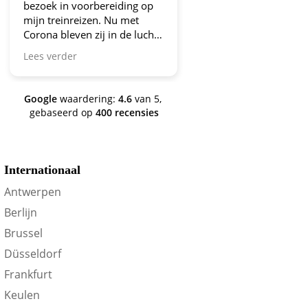
bezoek in voorbereiding op
aanbiedingen!
mijn treinreizen. Nu met
Corona bleven zij in de lucht.
Bravo en ga zo door! En nu
Lees verder
zijn we een aantal jaren
verder en nog steeds is dit de
site om je te oriënteren op
Google
waardering:
4.6
van 5,
trein-voordeel!
gebaseerd op
400 recensies
Internationaal
Antwerpen
Berlijn
Brussel
Düsseldorf
Frankfurt
Keulen