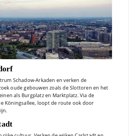
dorf
entrum Schadow-Arkaden en verken de
zoek oude gebouwen zoals de Slottoren en het
einen als Burgplatz en Marktplatz. Via de
e Köningsallee, loopt de route ook door
jn.
tadt
 rijke cultuur. Verken de wijken Carlstadt en