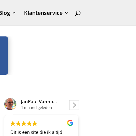
Blog
Klantenservice
JanPaul Vanhoven
Joosje
1 maand geleden
1 maand geleden
Dit is een site die ik altijd
Altijd fijne en betrou