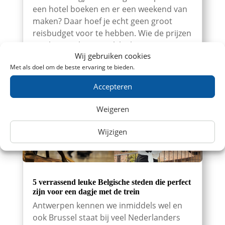
een hotel boeken en er een weekend van
maken? Daar hoef je echt geen groot
reisbudget voor te hebben. Wie de prijzen
een beetje slim vergelijkt, kan vanuit
Wij gebruiken cookies
Nederland verrassend goedkoop met de
Met als doel om de beste ervaring te bieden.
trein naar België. Zoek tickets Met...
Accepteren
Weigeren
Wijzigen
5 verrassend leuke Belgische steden die perfect
zijn voor een dagje met de trein
Antwerpen kennen we inmiddels wel en
ook Brussel staat bij veel Nederlanders