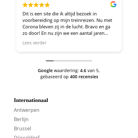
Dit is een site die ik altijd bezoek in
Al
voorbereiding op mijn treinreizen. Nu met
Corona bleven zij in de lucht. Bravo en ga
zo door! En nu zijn we een aantal jaren
verder en nog steeds is dit de site om je te
Lees verder
oriënteren op trein-voordeel!
Google
waardering:
4.6
van 5,
gebaseerd op
400 recensies
Internationaal
Antwerpen
Berlijn
Brussel
Düsseldorf