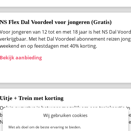
NS Flex Dal Voordeel voor jongeren (Gratis)
Voor jongeren van 12 tot en met 18 jaar is het NS Dal Voo
verkrijgbaar. Met het Dal Voordeel abonnement reizen jong
weekend en op feestdagen met 40% korting.
Bekijk aanbieding
Uitje + Trein met korting
Ook in augustus ​is het weer mogelijk om een treinkaartje in
bestellen. Denk aan een pretpark, een beurs, museum of be
Wij gebruiken cookies
Nederland. Bekijk alle beschikbare uitjes van de NS Spoorde
Met als doel om de beste ervaring te bieden.