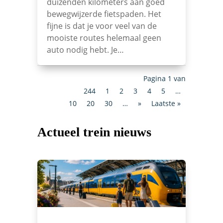
duizenden kilometers aan goed
bewegwijzerde fietspaden. Het
fijne is dat je voor veel van de
mooiste routes helemaal geen
auto nodig hebt. Je…
Pagina 1 van
244
1
2
3
4
5
…
10
20
30
…
»
Laatste »
Actueel trein nieuws