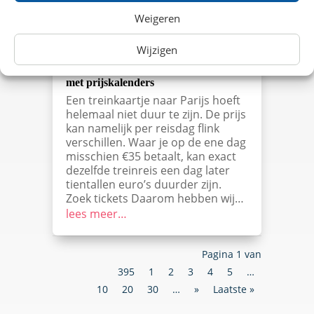
Weigeren
Wijzigen
Vergelijk treinkaartjes naar Parijs
met prijskalenders
Een treinkaartje naar Parijs hoeft
helemaal niet duur te zijn. De prijs
kan namelijk per reisdag flink
verschillen. Waar je op de ene dag
misschien €35 betaalt, kan exact
dezelfde treinreis een dag later
tientallen euro’s duurder zijn.
Zoek tickets Daarom hebben wij…
lees meer…
Pagina 1 van
395
1
2
3
4
5
…
10
20
30
…
»
Laatste »