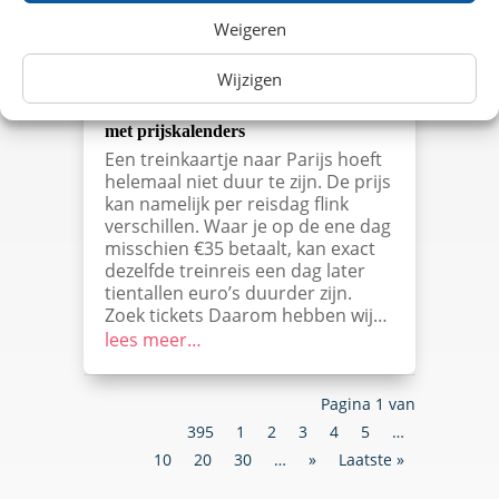
Weigeren
Wijzigen
Vergelijk treinkaartjes naar Parijs
met prijskalenders
Een treinkaartje naar Parijs hoeft
helemaal niet duur te zijn. De prijs
kan namelijk per reisdag flink
verschillen. Waar je op de ene dag
misschien €35 betaalt, kan exact
dezelfde treinreis een dag later
tientallen euro’s duurder zijn.
Zoek tickets Daarom hebben wij…
lees meer…
Pagina 1 van
395
1
2
3
4
5
…
10
20
30
…
»
Laatste »