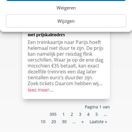
Weigeren
Wijzigen
Vergelijk treinkaartjes naar Parijs
met prijskalenders
Een treinkaartje naar Parijs hoeft
helemaal niet duur te zijn. De prijs
kan namelijk per reisdag flink
verschillen. Waar je op de ene dag
misschien €35 betaalt, kan exact
dezelfde treinreis een dag later
tientallen euro’s duurder zijn.
Zoek tickets Daarom hebben wij…
lees meer…
Pagina 1 van
395
1
2
3
4
5
…
10
20
30
…
»
Laatste »