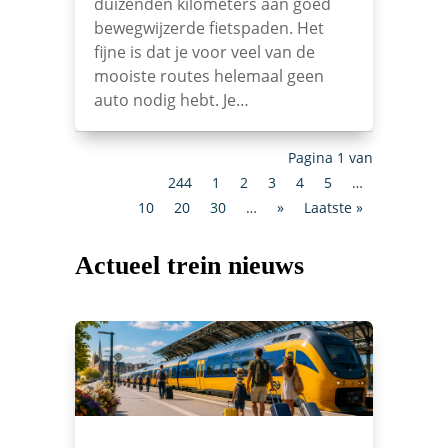
duizenden kilometers aan goed
bewegwijzerde fietspaden. Het
fijne is dat je voor veel van de
mooiste routes helemaal geen
auto nodig hebt. Je…
Pagina 1 van
244
1
2
3
4
5
…
10
20
30
…
»
Laatste »
Actueel trein nieuws