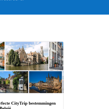
rfecte CityTrip bestemmingen
België