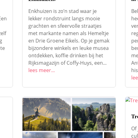
Enkhuizen is zo’n stad waar je
Bel
Een
lekker rondstruint langs mooie
he
grachten en sfeervolle straatjes
ve
elf
met markante namen als Hemeltje
reg
g
en Drie Groene Eikels. Op je gemak
per
 te
bijzondere winkels en leuke musea
be
ontdekken, koffie drinken bij het
me
Rijksmagazijn of Coffy-Huys, een...
An
lees meer...
his
lee
Tr
Of
cul