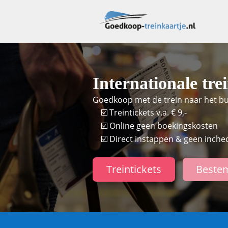
Internationale trei
Goedkoop met de trein naar het bui
☑️ Treintickets v.a. € 9,-
☑️ Online geen boekingskosten
☑️ Direct instappen & geen inchec
Treintickets
Beste