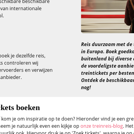
schikbare beschikbare
n van internationale
l.
Reis duurzaam met de 
in Europa. Boek goedko
oek je dezelfde reis,
buitenland bij diverse
ks controleren wij
de voordeligste aanbie
vervoerders en verwijzen
treintickets per beste
aanbieder.
Ontdek de beschikbaar
nog!
ckets boeken
 kom je om inspiratie op te doen? Hieronder vind je een gre
em je natuurlijk even een kijkje op
onze treinreis-blog
. He
atuurlijk ook. Hiervoor druk je op 'Zoek tickets', waarna je 