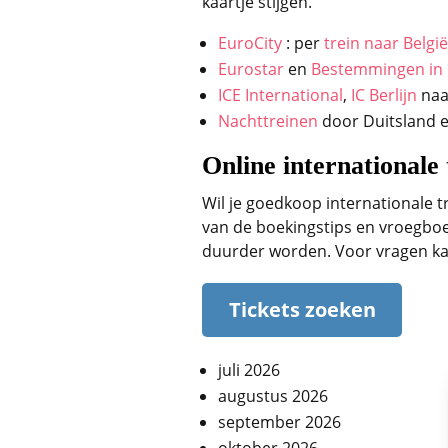
kaartje stijgen.
EuroCity
: per
trein naar België
Eurostar
en
Bestemmingen in 
ICE International
,
IC Berlijn
na
Nachttreinen
door Duitsland e
Online internationale 
Wil je goedkoop internationale t
van de boekingstips en vroegboe
duurder worden. Voor vragen kan 
Tickets zoeken
juli 2026
augustus 2026
september 2026
oktober 2026