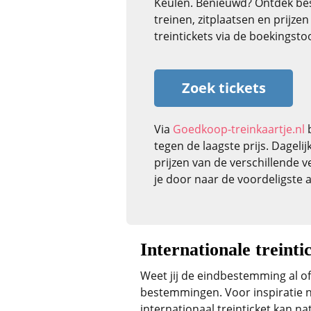
Keulen. Benieuwd? Ontdek be
treinen, zitplaatsen en prijze
treintickets via de boekingstoo
Zoek tickets
Via
Goedkoop-treinkaartje.nl
b
tegen de laagste prijs. Dagelij
prijzen van de verschillende 
je door naar de voordeligste 
Internationale treinti
Weet jij de eindbestemming al of
bestemmingen. Voor inspiratie ne
internationaal treinticket kan n