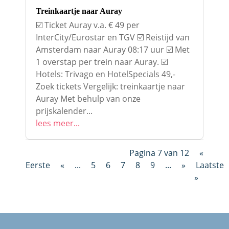
Treinkaartje naar Auray
☑️ Ticket Auray v.a. € 49 per
InterCity/Eurostar en TGV ☑️ Reistijd van
Amsterdam naar Auray 08:17 uur ☑️ Met
1 overstap per trein naar Auray. ☑️
Hotels: Trivago en HotelSpecials 49,-
Zoek tickets Vergelijk: treinkaartje naar
Auray Met behulp van onze
prijskalender...
lees meer...
Pagina 7 van 12
«
Eerste
«
...
5
6
7
8
9
...
»
Laatste
»