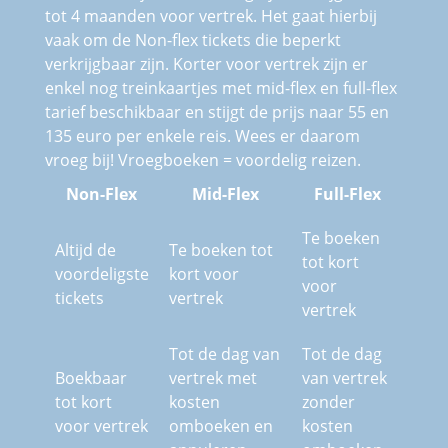
tot 4 maanden voor vertrek. Het gaat hierbij
vaak om de Non-flex tickets die beperkt
verkrijgbaar zijn. Korter voor vertrek zijn er
enkel nog treinkaartjes met mid-flex en full-flex
tarief beschikbaar en stijgt de prijs naar 55 en
135 euro per enkele reis. Wees er daarom
vroeg bij! Vroegboeken = voordelig reizen.
Non-Flex
Mid-Flex
Full-Flex
Te boeken
Altijd de
Te boeken tot
tot kort
voordeligste
kort voor
voor
tickets
vertrek
vertrek
Tot de dag van
Tot de dag
Boekbaar
vertrek met
van vertrek
tot kort
kosten
zonder
voor vertrek
omboeken en
kosten