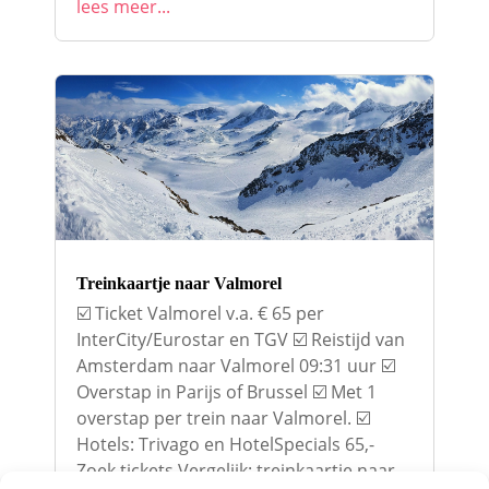
lees meer...
Treinkaartje naar Valmorel
☑️ Ticket Valmorel v.a. € 65 per
InterCity/Eurostar en TGV ☑️ Reistijd van
Amsterdam naar Valmorel 09:31 uur ☑️
Overstap in Parijs of Brussel ☑️ Met 1
overstap per trein naar Valmorel. ☑️
Hotels: Trivago en HotelSpecials 65,-
Zoek tickets Vergelijk: treinkaartje naar...