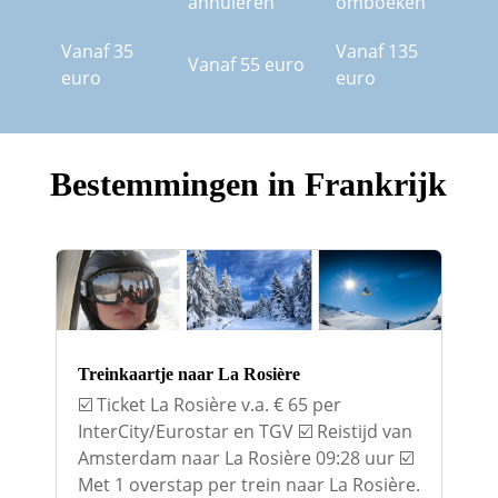
annuleren
omboeken
Vanaf 35
Vanaf 135
Vanaf 55 euro
euro
euro
Bestemmingen in Frankrijk
Treinkaartje naar La Rosière
☑️ Ticket La Rosière v.a. € 65 per
InterCity/Eurostar en TGV ☑️ Reistijd van
Amsterdam naar La Rosière 09:28 uur ☑️
Met 1 overstap per trein naar La Rosière.