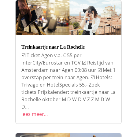
Treinkaartje naar La Rochelle
☑️ Ticket Agen v.a. € 55 per
InterCity/Eurostar en TGV ☑️ Reistijd van
Amsterdam naar Agen 09:08 uur ☑️ Met 1
overstap per trein naar Agen. ☑️ Hotels:
Trivago en HotelSpecials 55,- Zoek
tickets Prijskalender: treinkaartje naar La
Rochelle oktober M D W D V Z Z M D W
D...
lees meer...