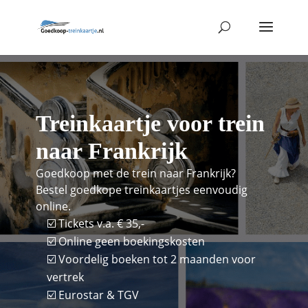
Treinkaartje voor trein
naar Frankrijk
Goedkoop met de trein naar Frankrijk?
Bestel goedkope treinkaartjes eenvoudig
online.
☑️ Tickets v.a. € 35,-
☑️ Online geen boekingskosten
☑️ Voordelig boeken tot 2 maanden voor
vertrek
☑️ Eurostar & TGV