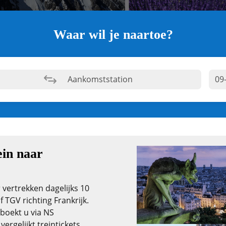
Waar wil je naartoe?
ein naar
r vertrekken dagelijks 10
f TGV richting Frankrijk.
boekt u via NS
ergelijkt treintickets