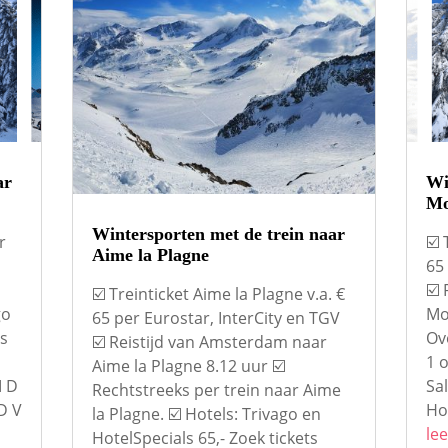
ar
Wi
Mo
Wintersporten met de trein naar
r
☑️ 
Aime la Plagne
65
☑️
☑️ Treinticket Aime la Plagne v.a. €
go
Mou
65 per Eurostar, InterCity en TGV
ts
Ove
☑️ Reistijd van Amsterdam naar
1 
Aime la Plagne 8.12 uur ☑️
M D
Sal
Rechtstreeks per trein naar Aime
D V
Hot
la Plagne. ☑️ Hotels: Trivago en
lee
HotelSpecials 65,- Zoek tickets