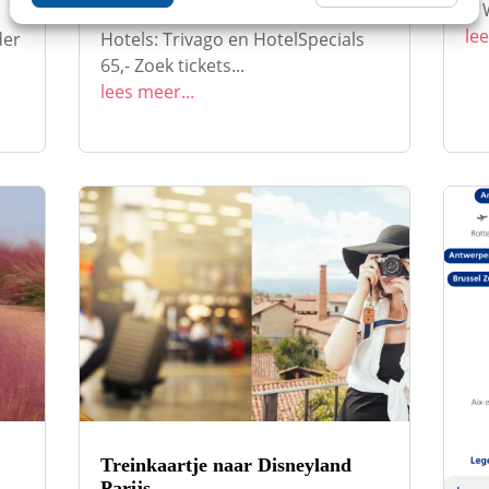
D W
per trein naar Les Menuires. ☑️
lee
der
Hotels: Trivago en HotelSpecials
65,- Zoek tickets...
lees meer...
Treinkaartje naar Disneyland
Parijs