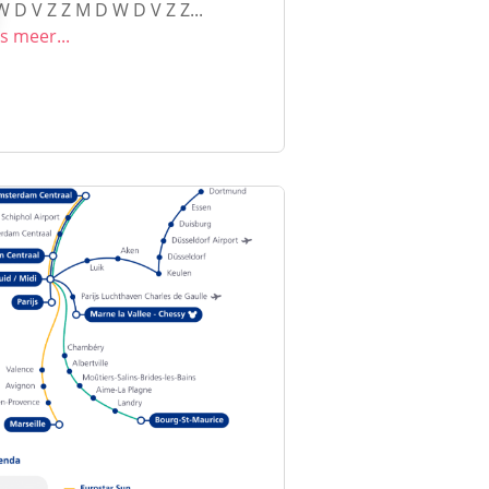
 D V Z Z M D W D V Z Z...
s meer...