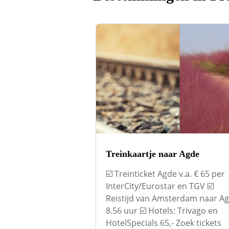
Treinkaartje naar Agde
☑️ Treinticket Agde v.a. € 65 per
InterCity/Eurostar en TGV ☑️
Reistijd van Amsterdam naar A
8.56 uur ☑️ Hotels: Trivago en
HotelSpecials 65,- Zoek tickets