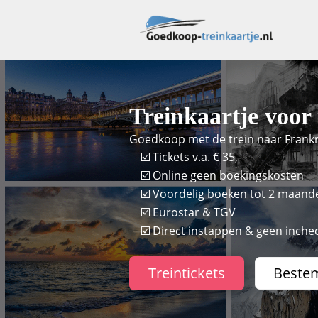
Treinkaartje voor
Goedkoop met de trein naar Frankri
☑️ Tickets v.a. € 35,-
☑️ Online geen boekingskosten
☑️ Voordelig boeken tot 2 maand
☑️ Eurostar & TGV
☑️ Direct instappen & geen inchec
Treintickets
Beste