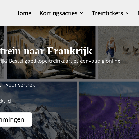
Home
Kortingsacties
Treintickets
 trein naar Frankrijk
jk? Bestel goedkope treinkaartjes eenvoudig online.
en voor vertrek
ktijd
mmingen