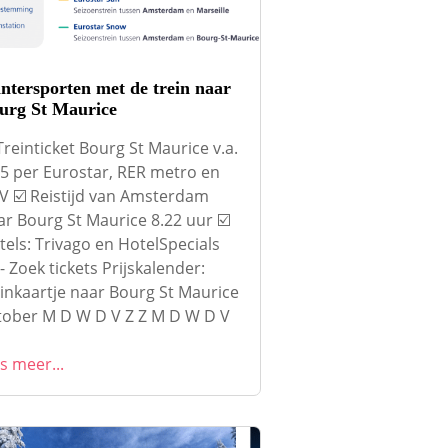
ntersporten met de trein naar
urg St Maurice
Treinticket Bourg St Maurice v.a.
95 per Eurostar, RER metro en
V ☑️ Reistijd van Amsterdam
ar Bourg St Maurice 8.22 uur ☑️
tels: Trivago en HotelSpecials
- Zoek tickets Prijskalender:
einkaartje naar Bourg St Maurice
tober M D W D V Z Z M D W D V
s meer...