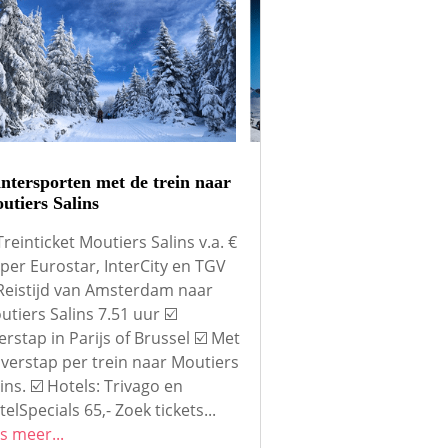
ntersporten met de trein naar
utiers Salins
Treinticket Moutiers Salins v.a. €
 per Eurostar, InterCity en TGV
 Reistijd van Amsterdam naar
tiers Salins 7.51 uur ☑️
rstap in Parijs of Brussel ☑️ Met
overstap per trein naar Moutiers
ins. ☑️ Hotels: Trivago en
elSpecials 65,- Zoek tickets...
s meer...