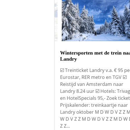
Wintersporten met de trein na
Landry
☑️ Treinticket Landry v.a. € 95 pe
Eurostar, RER metro en TGV ☑️
Reistijd van Amsterdam naar
Landry 8.24 uur ☑️ Hotels: Triva
en HotelSpecials 95,- Zoek ticke
Prijskalender: treinkaartje naar
Landry oktober M D W D V Z Z 
W D V Z Z M D W D V Z Z M D W 
Z Z...