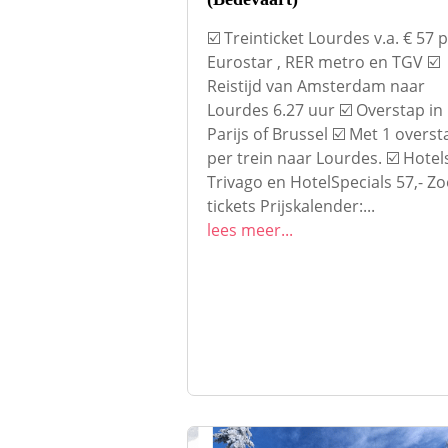
☑️ Treinticket Lourdes v.a. € 57 
Eurostar , RER metro en TGV ☑️
Reistijd van Amsterdam naar
Lourdes 6.27 uur ☑️ Overstap in
Parijs of Brussel ☑️ Met 1 overst
per trein naar Lourdes. ☑️ Hotel
Trivago en HotelSpecials 57,- Zo
tickets Prijskalender:...
lees meer...