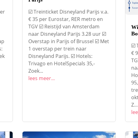
per
☑️ Treinticket Disneyland Parijs v.a.
€ 35 per Eurostar, RER metro en
TGV ☑️ Reistijd van Amsterdam
Wi
naar Disneyland Parijs 3.28 uur ☑️
Bo
ap
Overstap in Parijs of Brussel ☑️ Met
☑️ 
s:
1 overstap per trein naar
€ 
ek
Disneyland Parijs. ☑️ Hotels:
TG
Trivago en HotelSpecials 35,-
na
Zoek...
Ho
lees meer...
95,
tr
ok
Z...
lee