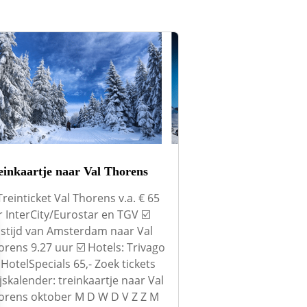
einkaartje naar Val Thorens
Treinticket Val Thorens v.a. € 65
r InterCity/Eurostar en TGV ☑️
istijd van Amsterdam naar Val
orens 9.27 uur ☑️ Hotels: Trivago
HotelSpecials 65,- Zoek tickets
jskalender: treinkaartje naar Val
orens oktober M D W D V Z Z M