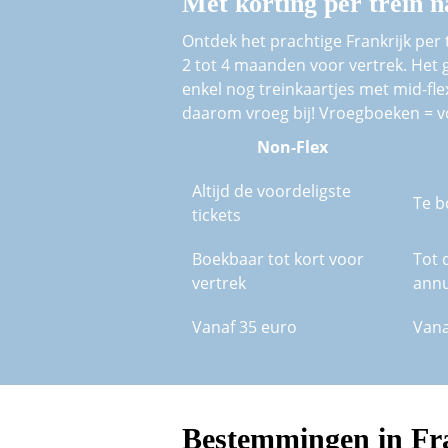
Met korting per trein 
Ontdek het prachtige Frankrijk per 
2 tot 4 maanden voor vertrek. Het ga
enkel nog treinkaartjes met mid-flex
daarom vroeg bij! Vroegboeken = vo
Non-Flex
Altijd de voordeligste
Te b
tickets
Boekbaar tot kort voor
Tot 
vertrek
annu
Vanaf 35 euro
Vana
Bestemmingen in Fr