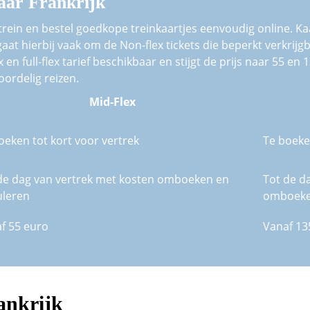
naar Frankrijk
trein en bestel goedkope treinkaartjes eenvoudig online. Kaa
at hierbij vaak om de Non-flex tickets die beperkt verkrijgba
 en full-flex tarief beschikbaar en stijgt de prijs naar 55 en
ordelig reizen.
Mid-Flex
oeken tot kort voor vertrek
Te boeke
de dag van vertrek met kosten omboeken en
Tot de d
leren
omboek
f 55 euro
Vanaf 13
ankrijk