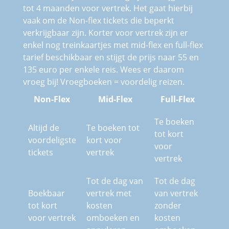
tot 4 maanden voor vertrek. Het gaat hierbij
vaak om de Non-flex tickets die beperkt
verkrijgbaar zijn. Korter voor vertrek zijn er
enkel nog treinkaartjes met mid-flex en full-flex
tarief beschikbaar en stijgt de prijs naar 55 en
135 euro per enkele reis. Wees er daarom
vroeg bij! Vroegboeken = voordelig reizen.
Non-Flex
Mid-Flex
Full-Flex
Te boeken
Altijd de
Te boeken tot
tot kort
voordeligste
kort voor
voor
tickets
vertrek
vertrek
Tot de dag van
Tot de dag
Boekbaar
vertrek met
van vertrek
tot kort
kosten
zonder
voor vertrek
omboeken en
kosten