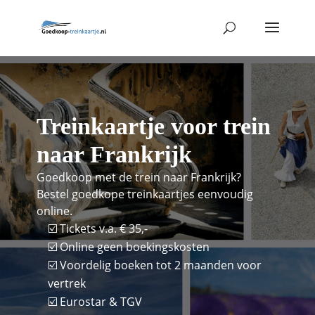
Treinkaartje voor trein
naar Frankrijk
Goedkoop met de trein naar Frankrijk?
Bestel goedkope treinkaartjes eenvoudig
online.
☑️ Tickets v.a. € 35,-
☑️ Online geen boekingskosten
☑️ Voordelig boeken tot 2 maanden voor
vertrek
☑️ Eurostar & TGV