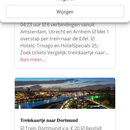
Treinkaartje naar de Eifel
☑️ Met trein naar de Eifel v.a. € 25 ☑️
Wijzigen
Reistijd van Amsterdam naar de Eifel
04:23 uur ☑️ 6 verbindingen vanuit
Amsterdam, Utrecht en Arnhem ☑️ Met 1
overstap per trein naar de Eifel. ☑️
Hotels: Trivago en HotelSpecials 25,-
Zoek tickets Vergelijk: treinkaartje naar...
lees meer...
Treinkaartje naar Dortmund
☑️ Trein Dortmund v.a. € 20 ☑️ Reistijd