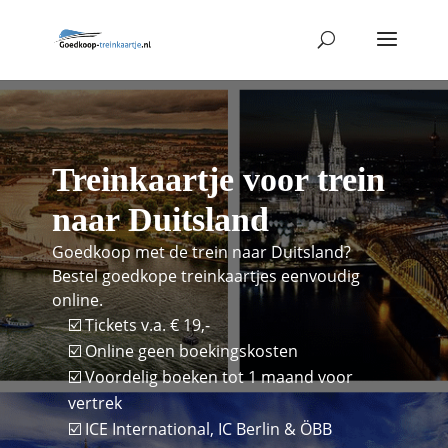
Treinkaartje voor trein
naar Duitsland
Goedkoop met de trein naar Duitsland?
Bestel goedkope treinkaartjes eenvoudig
online.
☑️ Tickets v.a. € 19,-
☑️ Online geen boekingskosten
☑️ Voordelig boeken tot 1 maand voor
vertrek
☑️ ICE International, IC Berlin & ÖBB