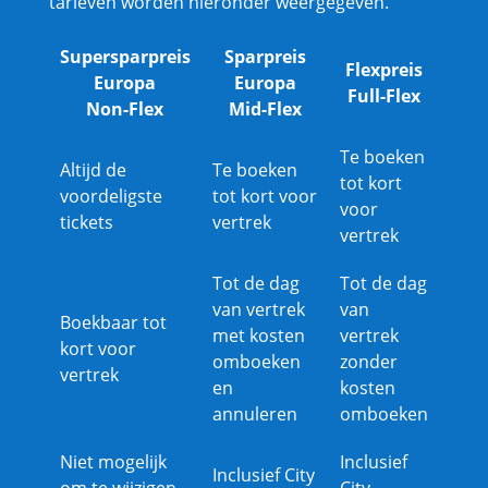
tarieven worden hieronder weergegeven.
Supersparpreis
Sparpreis
Flexpreis
Europa
Europa
Full-Flex
Non-Flex
Mid-Flex
Te boeken
Altijd de
Te boeken
tot kort
voordeligste
tot kort voor
voor
tickets
vertrek
vertrek
Tot de dag
Tot de dag
van vertrek
van
Boekbaar tot
met kosten
vertrek
kort voor
omboeken
zonder
vertrek
en
kosten
annuleren
omboeken
Niet mogelijk
Inclusief
Inclusief City