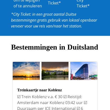
om te wijzigen
City
Ticket*
of te annuleren
Ticket*
*City Ticket: in een groot aantal Duitse
bestemmingen gratis gebruik van lokaal openbaar
vervoer voor uw reis van/naar het station.
Bestemmingen in Duitsland
Treinkaartje naar Koblenz
☑️ Trein Koblenz v.a. € 30 ☑️ Reistijd:
Amsterdam naar Koblenz 03:42 uur ☑️
Duurzaam per ICE International ☑️ 6