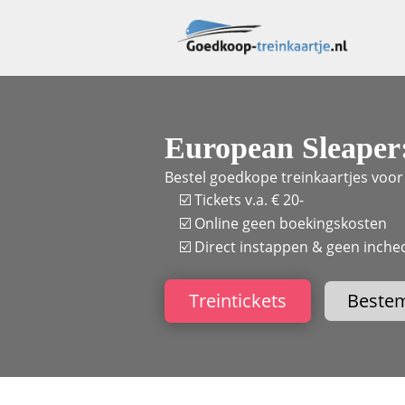
European Sleaper:
Bestel goedkope treinkaartjes voo
☑️ Tickets v.a. € 20-
☑️ Online geen boekingskosten
☑️ Direct instappen & geen inchec
Treintickets
Beste