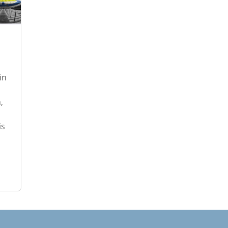
in
,
is