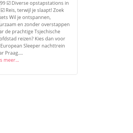
,99 ☑️ Diverse opstapstations in
☑️ Reis, terwijl je slaapt! Zoek
kets Wil je ontspannen,
urzaam en zonder overstappen
ar de prachtige Tsjechische
ofdstad reizen? Kies dan voor
 European Sleeper nachttrein
r Praag....
s meer...