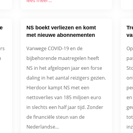
lees meer...
e
NS boekt verliezen en komt
Tr
met nieuwe abonnementen
va
ers
Vanwege COVID-19 en de
Op
n
bijbehorende maatregelen heeft
pa
NS in het afgelopen jaar een forse
St
daling in het aantal reizigers gezien.
ont
Hierdoor kampt NS met een
pe
nettoverlies van 185 miljoen euro
en
in slechts een half jaar tijd. Zonder
ge
de financiële steun van de
to
Nederlandse...
inz