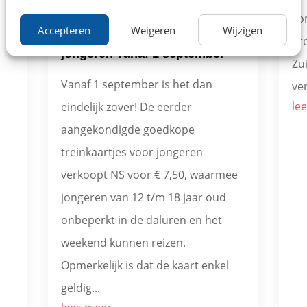
Lo
Accepteren
Weigeren
Wijzigen
Goedkope treinkaartjes voor
gr
jongeren vanaf 1 september
Zu
Vanaf 1 september is het dan
ver
lee
eindelijk zover! De eerder
aangekondigde goedkope
treinkaartjes voor jongeren
verkoopt NS voor € 7,50, waarmee
jongeren van 12 t/m 18 jaar oud
onbeperkt in de daluren en het
weekend kunnen reizen.
Opmerkelijk is dat de kaart enkel
geldig...