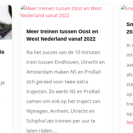
Sn
Meer treinen tussen Oost en
20
West Nederland vanaf 2022
In 
Na het succes van de 10 minuten
is
int
trein tussen Eindhoven, Utrecht en
aan
Amsterdam maken NS en ProRail
als
zich gereed voor twee extra
tje
st
trajecten. Zo werkt NS en ProRail
op
samen om ook op het traject van
e
tr
Nijmegen, Arnhem, Utrecht en
opz
Schiphol zes treinen per uur te
lee
laten rijden....