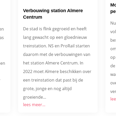
Mo
Verbouwing station Almere
pe
Centrum
Nu
De stad is flink gegroeid en heeft
en
vo
lang gewacht op een gloednieuw
as
be
treinstation. NS en ProRail starten
om
daarom met de verbouwingen van
op 
het station Almere Centrum. In
 en
de 
2022 moet Almere beschikken over
wa
een treinstation dat past bij de
r
ov
grote, jonge en nog altijd
ve
groeiende...
lee
lees meer...