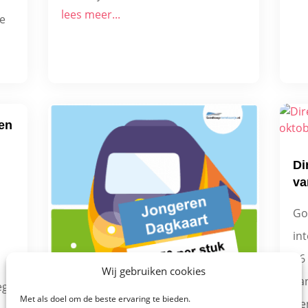
lees meer...
te
en
Di
va
Go
in
26 
Wij gebruiken cookies
va
eg
Met als doel om de beste ervaring te bieden.
Ce