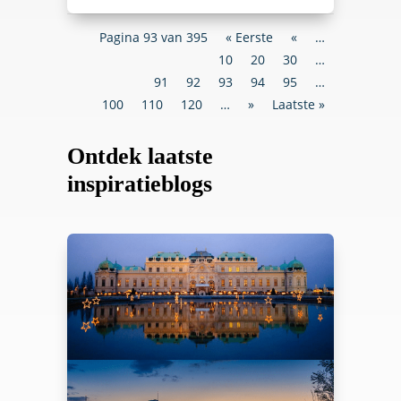
Pagina 93 van 395
« Eerste
«
…
10
20
30
…
91
92
93
94
95
…
100
110
120
…
»
Laatste »
Ontdek laatste
inspiratieblogs