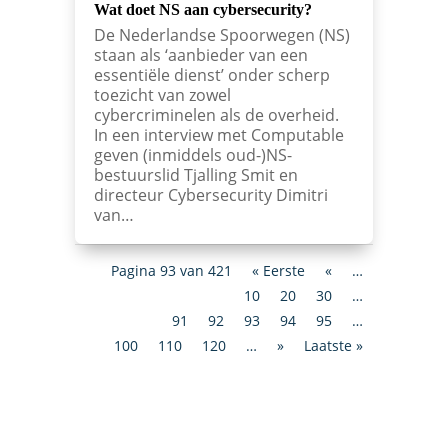
Wat doet NS aan cybersecurity?
De Nederlandse Spoorwegen (NS)
staan als ‘aanbieder van een
essentiële dienst’ onder scherp
toezicht van zowel
cybercriminelen als de overheid.
In een interview met Computable
geven (inmiddels oud-)NS-
bestuurslid Tjalling Smit en
directeur Cybersecurity Dimitri
van…
Pagina 93 van 421
« Eerste
«
…
10
20
30
…
91
92
93
94
95
…
100
110
120
…
»
Laatste »