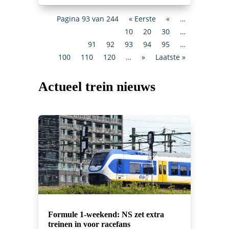
Pagina 93 van 244
« Eerste
«
…
10
20
30
…
91
92
93
94
95
…
100
110
120
…
»
Laatste »
Actueel trein nieuws
Formule 1-weekend: NS zet extra
treinen in voor racefans