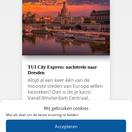
TUI City Express: nachttrein naar
Dresden
Altijd al een keer één van de
mooiste steden van Europa willen
bezoeken? Dan is dit je kans!
Vanaf Amsterdam Centraal,
Amersfoort Centraal en station
Wij gebruiken cookies
Deventer vertrekt de TUI City
Express naar Dresden. Met deze
Met als doel om de beste ervaring te bieden.
nachttrein naar Dresden kom je
Accepteren
uitgerust aan op de…