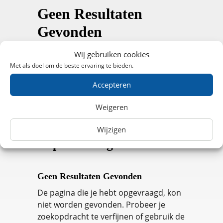
Geen Resultaten
Gevonden
De pagina die je hebt opgevraagd, kon
Wij gebruiken cookies
niet worden gevonden. Probeer je
Met als doel om de beste ervaring te bieden.
zoekopdracht te verfijnen of gebruik de
Accepteren
navigatie hierboven om het bericht te
vinden.
Weigeren
Ontdek laatste
Wijzigen
inspiratieblogs
Geen Resultaten Gevonden
De pagina die je hebt opgevraagd, kon
niet worden gevonden. Probeer je
zoekopdracht te verfijnen of gebruik de