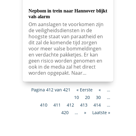
Nepbom in trein naar Hannover blijkt
vals alarm
Om aanslagen te voorkomen zijn
de veiligheidsdiensten in de
hoogste staat van paraatheid en
dit zal de komende tijd zorgen
voor meer valse bommeldingen
en verdachte pakketjes. Er kan
geen risico worden genomen en
ook in de media zal het direct
worden opgepakt. Naar…
Pagina 412 van 421
« Eerste
«
…
10
20
30
…
410
411
412
413
414
…
420
…
»
Laatste »