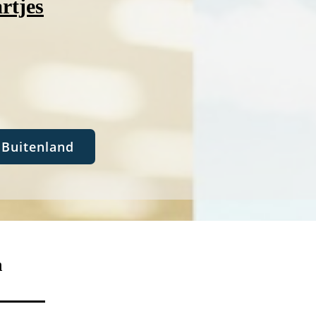
rtjes
Buitenland
n