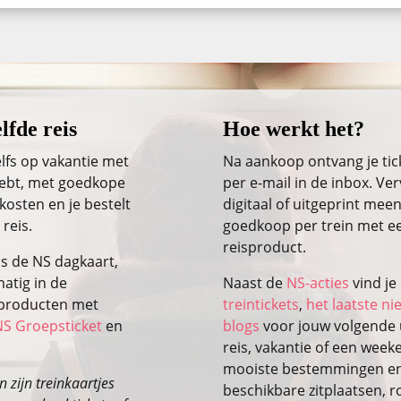
lfde reis
Hoe werkt het?
lfs op vakantie met
Na aankoop ontvang je ti
 hebt, met goedkope
per e-mail in de inbox. Ver
kosten en je bestelt
digitaal of uitgeprint meen
 reis.
goedkoop per trein met ee
reisproduct.
ls de NS dagkaart,
atig in de
Naast de
NS-acties
vind je
isproducten met
treintickets
,
het laatste n
NS Groepsticket
en
blogs
voor jouw volgende u
reis, vakantie of een wee
mooiste bestemmingen en 
 zijn treinkaartjes
beschikbare zitplaatsen, r