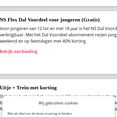
NS Flex Dal Voordeel voor jongeren (Gratis)
Voor jongeren van 12 tot en met 18 jaar is het NS Dal Voo
verkrijgbaar. Met het Dal Voordeel abonnement reizen jong
weekend en op feestdagen met 40% korting.
Bekijk aanbieding
Uitje + Trein met korting
Ook in augustus ​is het weer mogelijk om een treinkaartje in
bestellen. Denk aan een pretpark, een beurs, museum of be
Wij gebruiken cookies
Nederland. Bekijk alle beschikbare uitjes van de NS Spoorde
Met als doel om de beste ervaring te bieden.