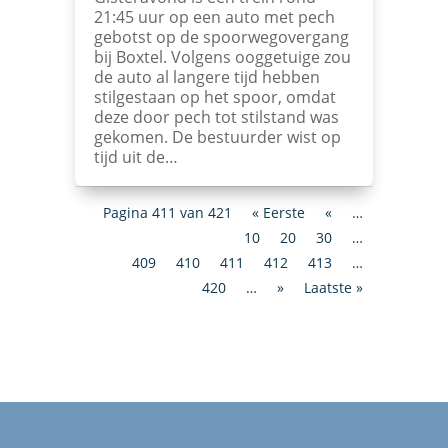
21:45 uur op een auto met pech
gebotst op de spoorwegovergang
bij Boxtel. Volgens ooggetuige zou
de auto al langere tijd hebben
stilgestaan op het spoor, omdat
deze door pech tot stilstand was
gekomen. De bestuurder wist op
tijd uit de…
Pagina 411 van 421
« Eerste
«
…
10
20
30
…
409
410
411
412
413
…
420
…
»
Laatste »