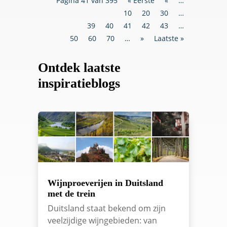
Pagina 41 van 395
« Eerste
«
…
10
20
30
…
39
40
41
42
43
…
50
60
70
…
»
Laatste »
Ontdek laatste
inspiratieblogs
Wijnproeverijen in Duitsland
met de trein
Duitsland staat bekend om zijn
veelzijdige wijngebieden: van