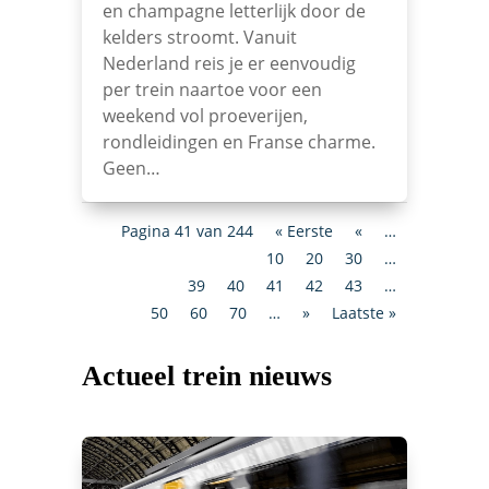
en champagne letterlijk door de
kelders stroomt. Vanuit
Nederland reis je er eenvoudig
per trein naartoe voor een
weekend vol proeverijen,
rondleidingen en Franse charme.
Geen…
Pagina 41 van 244
« Eerste
«
…
10
20
30
…
39
40
41
42
43
…
50
60
70
…
»
Laatste »
Actueel trein nieuws