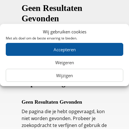
Geen Resultaten
Gevonden
De pagina die je hebt opgevraagd, kon
Wij gebruiken cookies
niet worden gevonden. Probeer je
Met als doel om de beste ervaring te bieden.
zoekopdracht te verfijnen of gebruik de
Accepteren
navigatie hierboven om het bericht te
vinden.
Weigeren
Ontdek laatste
Wijzigen
inspiratieblogs
Geen Resultaten Gevonden
De pagina die je hebt opgevraagd, kon
niet worden gevonden. Probeer je
zoekopdracht te verfijnen of gebruik de