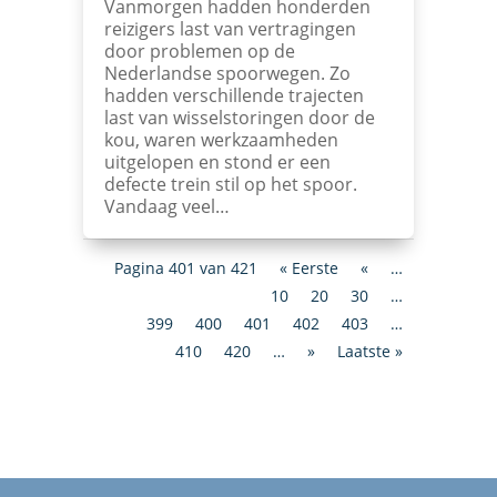
Vanmorgen hadden honderden
reizigers last van vertragingen
door problemen op de
Nederlandse spoorwegen. Zo
hadden verschillende trajecten
last van wisselstoringen door de
kou, waren werkzaamheden
uitgelopen en stond er een
defecte trein stil op het spoor.
Vandaag veel…
Pagina 401 van 421
« Eerste
«
…
10
20
30
…
399
400
401
402
403
…
410
420
…
»
Laatste »