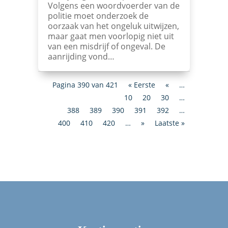
Volgens een woordvoerder van de
politie moet onderzoek de
oorzaak van het ongeluk uitwijzen,
maar gaat men voorlopig niet uit
van een misdrijf of ongeval. De
aanrijding vond…
Pagina 390 van 421
« Eerste
«
…
10
20
30
…
388
389
390
391
392
…
400
410
420
…
»
Laatste »