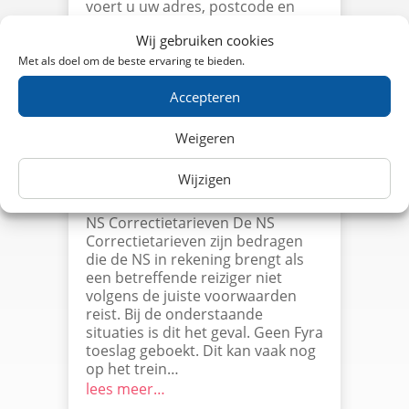
voert u uw adres, postcode en
plaats in van het start en eind
Wij gebruiken cookies
punt. Vervolgens geeft de
reisplanner applicatie de volgende
Met als doel om de beste ervaring te bieden.
resultaten: Kosten Vertrektijd
Accepteren
Aankomsttijd Reisduur Mogelijke…
lees meer…
Weigeren
Wijzigen
NS Correctietarieven
NS Correctietarieven De NS
Correctietarieven zijn bedragen
die de NS in rekening brengt als
een betreffende reiziger niet
volgens de juiste voorwaarden
reist. Bij de onderstaande
situaties is dit het geval. Geen Fyra
toeslag geboekt. Dit kan vaak nog
op het trein…
lees meer…