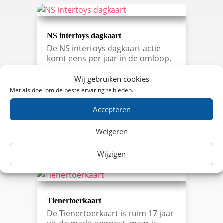
NS intertoys dagkaart
De NS intertoys dagkaart actie
komt eens per jaar in de omloop.
De actie is dan ook niet erg
bekend en trekt niet altijd
Wij gebruiken cookies
evenveel aandacht. De laatste NS
Met als doel om de beste ervaring te bieden.
intertoys actie was va 27
september 2010 tot en met 7
Accepteren
november 2010. Deze NS intertoys
dagkaart is dus allang niet…
Weigeren
lees meer…
Wijzigen
Tienertoerkaart
De Tienertoerkaart is ruim 17 jaar
uit de markt geweest, maar is