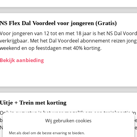
NS Flex Dal Voordeel voor jongeren (Gratis)
Voor jongeren van 12 tot en met 18 jaar is het NS Dal Voo
verkrijgbaar. Met het Dal Voordeel abonnement reizen jong
weekend en op feestdagen met 40% korting.
Bekijk aanbieding
Uitje + Trein met korting
Ook in augustus ​is het weer mogelijk om een treinkaartje in
bestellen. Denk aan een pretpark, een beurs, museum of be
Wij gebruiken cookies
Nederland. Bekijk alle beschikbare uitjes van de NS Spoorde
Met als doel om de beste ervaring te bieden.