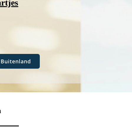
rtjes
Buitenland
n