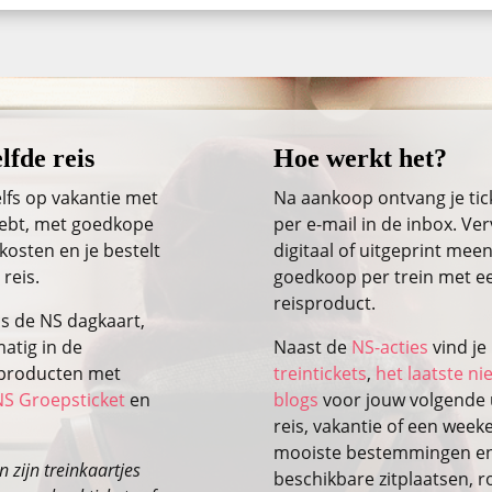
lfde reis
Hoe werkt het?
lfs op vakantie met
Na aankoop ontvang je ti
 hebt, met goedkope
per e-mail in de inbox. Ver
kosten en je bestelt
digitaal of uitgeprint meen
 reis.
goedkoop per trein met ee
reisproduct.
ls de NS dagkaart,
atig in de
Naast de
NS-acties
vind je
isproducten met
treintickets
,
het laatste n
NS Groepsticket
en
blogs
voor jouw volgende u
reis, vakantie of een wee
mooiste bestemmingen en 
 zijn treinkaartjes
beschikbare zitplaatsen, r