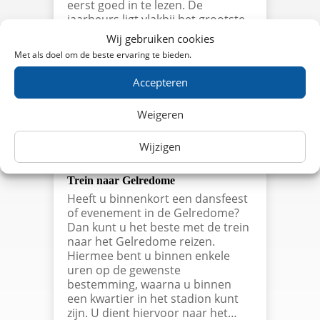
eerst goed in te lezen. De
jaarbeurs ligt vlakbij het grootste
treinen knooppunt van
Wij gebruiken cookies
Nederland, waardoor de grote
Met als doel om de beste ervaring te bieden.
hallen in Utrecht eenvoudig te
bereiken zijn. Wanneer u met de…
Accepteren
lees meer…
Weigeren
Wijzigen
Trein naar Gelredome
Heeft u binnenkort een dansfeest
of evenement in de Gelredome?
Dan kunt u het beste met de trein
naar het Gelredome reizen.
Hiermee bent u binnen enkele
uren op de gewenste
bestemming, waarna u binnen
een kwartier in het stadion kunt
zijn. U dient hiervoor naar het…