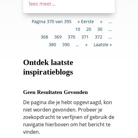
lees meer…
Pagina 370 van 395
« Eerste
«
…
10
20
30
…
368
369
370
371
372
…
380
390
…
»
Laatste »
Ontdek laatste
inspiratieblogs
Geen Resultaten Gevonden
De pagina die je hebt opgevraagd, kon
niet worden gevonden. Probeer je
zoekopdracht te verfijnen of gebruik de
navigatie hierboven om het bericht te
vinden.