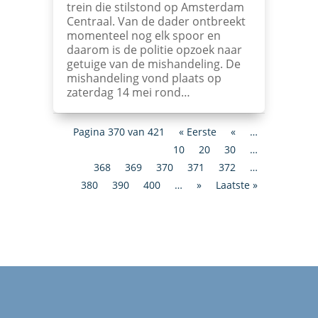
trein die stilstond op Amsterdam
Centraal. Van de dader ontbreekt
momenteel nog elk spoor en
daarom is de politie opzoek naar
getuige van de mishandeling. De
mishandeling vond plaats op
zaterdag 14 mei rond…
Pagina 370 van 421
« Eerste
«
…
10
20
30
…
368
369
370
371
372
…
380
390
400
…
»
Laatste »