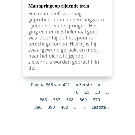
Man springt op rijdende trein
Een man heeft vandaag
geprobeerd om op een langzaam
rijdende trein te springen. Het
ging echter niet helemaal goed,
waardoor hij op het spoor is
terecht gekomen. Hierbij is hij
zwaargewond geraakt en moet
naar het dichtstbijzijnde
ziekenhuis worden gebracht. In
de…
Pagina 368 van 421
« Eerste
«
…
10
20
30
…
366
367
368
369
370
…
380
390
400
…
»
Laatste »