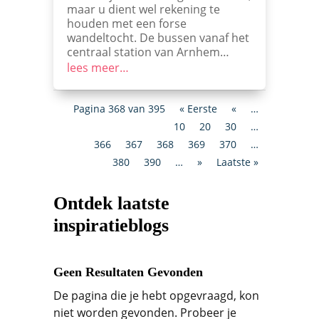
maar u dient wel rekening te
houden met een forse
wandeltocht. De bussen vanaf het
centraal station van Arnhem…
lees meer…
Pagina 368 van 395
« Eerste
«
…
10
20
30
…
366
367
368
369
370
…
380
390
…
»
Laatste »
Ontdek laatste
inspiratieblogs
Geen Resultaten Gevonden
De pagina die je hebt opgevraagd, kon
niet worden gevonden. Probeer je