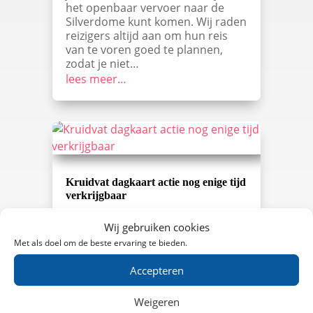
het openbaar vervoer naar de
Silverdome kunt komen. Wij raden
reizigers altijd aan om hun reis
van te voren goed te plannen,
zodat je niet…
lees meer…
Kruidvat dagkaart actie nog enige tijd
verkrijgbaar
Wees er snel bij, want de Kruidvat
dagkaart actie is nog maar enkele
Wij gebruiken cookies
dagen verkrijgbaar! Met de
Met als doel om de beste ervaring te bieden.
Kruidvat dagkaart is het mogelijk
om een hele dag in het weekend
Accepteren
onbeperkt te treinen door heel
Nederland. U kunt vanaf 5 oktober
Weigeren
tot en met 19 januari zelf een dag