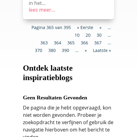
in het…
lees meer…
Pagina 365 van 395
« Eerste
«
…
10
20
30
…
363
364
365
366
367
…
370
380
390
…
»
Laatste »
Ontdek laatste
inspiratieblogs
Geen Resultaten Gevonden
De pagina die je hebt opgevraagd, kon
niet worden gevonden. Probeer je
zoekopdracht te verfijnen of gebruik de
navigatie hierboven om het bericht te