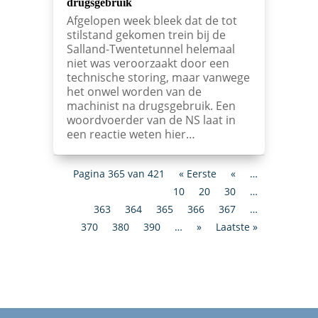
drugsgebruik
Afgelopen week bleek dat de tot
stilstand gekomen trein bij de
Salland-Twentetunnel helemaal
niet was veroorzaakt door een
technische storing, maar vanwege
het onwel worden van de
machinist na drugsgebruik. Een
woordvoerder van de NS laat in
een reactie weten hier…
Pagina 365 van 421
« Eerste
«
…
10
20
30
…
363
364
365
366
367
…
370
380
390
…
»
Laatste »