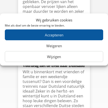
gebleken. De prijzen van het
openbaar vervoer lijken alleen
maar duurder te worden en zeker
met de ov-chipkaart lijkt ook de
Wij gebruiken cookies
40% korting regeling te
verdwijnen. Dit alles zorgt ervoor
Met als doel om de beste ervaring te bieden.
dat treinkaartjes…
Accepteren
lees meer…
Weigeren
Wijzigen
Voordelig met de trein naar Duitsland
Wilt u binnenkort met vrienden of
familie er een weekendje
tussenuit? Dan is een voordelige
treinreis naar Duitsland natuurlijk
ideaal! Zeker in de herfst- en
wintertijd kunt u in Duitsland een
hoop leuke dingen beleven. Zo
staan verschillende Duitse steden