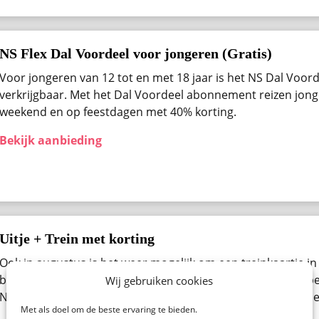
NS Flex Dal Voordeel voor jongeren (Gratis)
Voor jongeren van 12 tot en met 18 jaar is het NS Dal Voo
verkrijgbaar. Met het Dal Voordeel abonnement reizen jong
weekend en op feestdagen met 40% korting.
Bekijk aanbieding
Uitje + Trein met korting
Ook in augustus ​is het weer mogelijk om een treinkaartje in
bestellen. Denk aan een pretpark, een beurs, museum of be
Wij gebruiken cookies
Nederland. Bekijk alle beschikbare uitjes van de NS Spoorde
Met als doel om de beste ervaring te bieden.