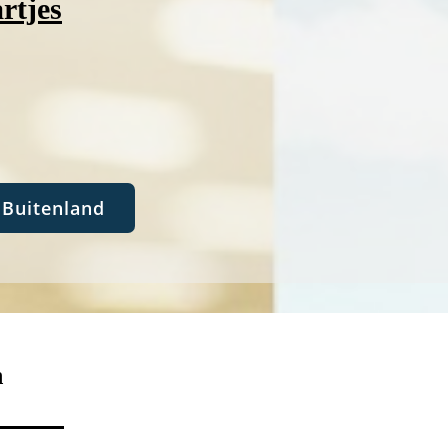
rtjes
Buitenland
n