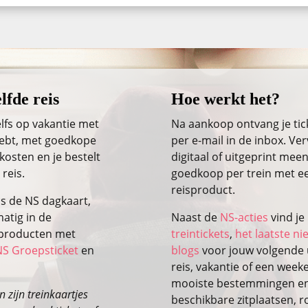
lfde reis
Hoe werkt het?
lfs op vakantie met
Na aankoop ontvang je ti
 hebt, met goedkope
per e-mail in de inbox. Ver
kosten en je bestelt
digitaal of uitgeprint meen
 reis.
goedkoop per trein met ee
reisproduct.
ls de NS dagkaart,
atig in de
Naast de
NS-acties
vind je
isproducten met
treintickets
,
het laatste n
NS Groepsticket
en
blogs
voor jouw volgende u
reis, vakantie of een wee
mooiste bestemmingen en 
 zijn treinkaartjes
beschikbare zitplaatsen, r