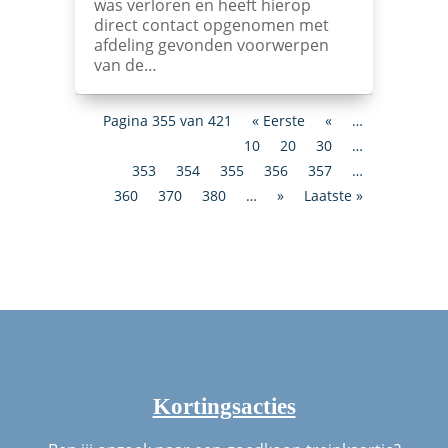
was verloren en heeft hierop
direct contact opgenomen met
afdeling gevonden voorwerpen
van de…
Pagina 355 van 421
« Eerste
«
…
10
20
30
…
353
354
355
356
357
…
360
370
380
…
»
Laatste »
Kortingsacties