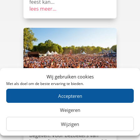
feest kan…
lees meer…
Wij gebruiken cookies
Met als doel om de beste ervaring te bieden.
Accepteren
Trein naar Emporium
Weigeren
Op zaterdag 25 mei 2019 vindt
Emporium Festival plaats en
zullen duizenden feestgangers
Wijzigen
zich weer richting het terrein
begeven. Voor bezoekers van