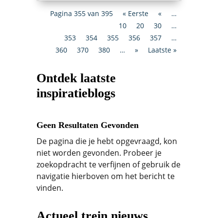
Pagina 355 van 395
« Eerste
«
…
10
20
30
…
353
354
355
356
357
…
360
370
380
…
»
Laatste »
Ontdek laatste
inspiratieblogs
Geen Resultaten Gevonden
De pagina die je hebt opgevraagd, kon
niet worden gevonden. Probeer je
zoekopdracht te verfijnen of gebruik de
navigatie hierboven om het bericht te
vinden.
Actueel trein nieuws