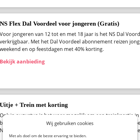
NS Flex Dal Voordeel voor jongeren (Gratis)
Voor jongeren van 12 tot en met 18 jaar is het NS Dal Voo
verkrijgbaar. Met het Dal Voordeel abonnement reizen jong
weekend en op feestdagen met 40% korting.
Bekijk aanbieding
Uitje + Trein met korting
Ook in augustus ​is het weer mogelijk om een treinkaartje in
bestellen. Denk aan een pretpark, een beurs, museum of be
Wij gebruiken cookies
Nederland. Bekijk alle beschikbare uitjes van de NS Spoorde
Met als doel om de beste ervaring te bieden.