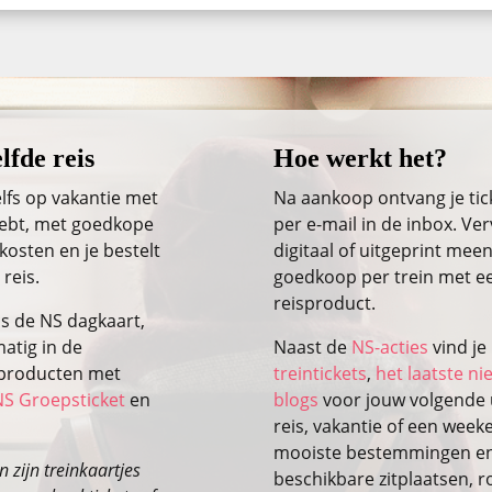
lfde reis
Hoe werkt het?
lfs op vakantie met
Na aankoop ontvang je ti
 hebt, met goedkope
per e-mail in de inbox. Ver
kosten en je bestelt
digitaal of uitgeprint meen
 reis.
goedkoop per trein met ee
reisproduct.
ls de NS dagkaart,
atig in de
Naast de
NS-acties
vind je
isproducten met
treintickets
,
het laatste n
NS Groepsticket
en
blogs
voor jouw volgende u
reis, vakantie of een wee
mooiste bestemmingen en 
 zijn treinkaartjes
beschikbare zitplaatsen, r