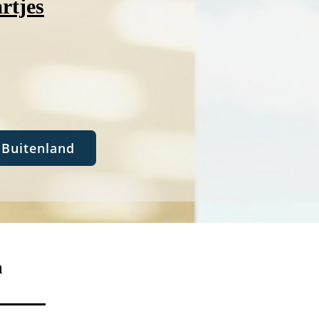
rtjes
Buitenland
n