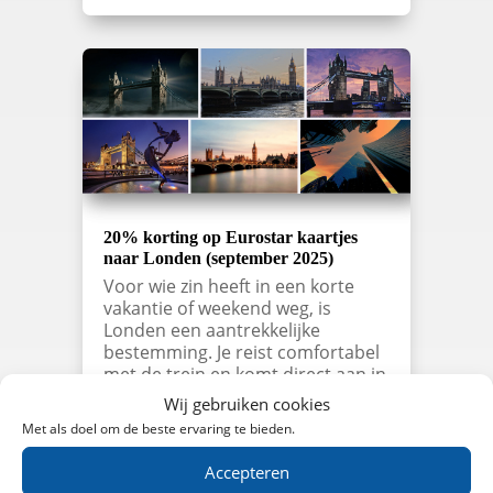
20% korting op Eurostar kaartjes
naar Londen (september 2025)
Voor wie zin heeft in een korte
vakantie of weekend weg, is
Londen een aantrekkelijke
bestemming. Je reist comfortabel
met de trein en komt direct aan in
het centrum van de stad. Maak
Wij gebruiken cookies
een wandeling door Hyde Park,
Met als doel om de beste ervaring te bieden.
bezoek een musical in West End of
ontdek de…
Accepteren
lees meer…