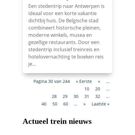
Een stedentrip naar Antwerpen is
ideaal voor een korte vakantie
dichtbij huis. De Belgische stad
combineert historische pleinen,
moderne winkels, musea en
gezellige restaurants. Door een
stedentrip inclusief treinreis en
hotelovernachting te boeken reis
je…
Pagina 30 van 244
« Eerste
«
…
10
20
…
28
29
30
31
32
…
40
50
60
…
»
Laatste »
Actueel trein nieuws