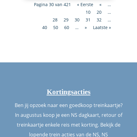
Pagina 30 van 421
« Eerste
«
…
10
20
…
28
29
30
31
32
…
40
50
60
…
»
Laatste »
Kortingsacties
Ben jij opzoek naar een goedkoop treinkaartje?
In augustus koop je een NS dagkaart, retour of
treinkaartje enkele reis met korting. Bekijk de
lopende trein acties van de NS, NS