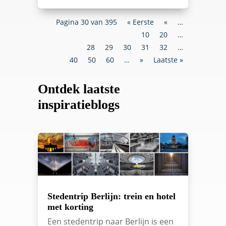
Pagina 30 van 395
« Eerste
«
…
10
20
…
28
29
30
31
32
…
40
50
60
…
»
Laatste »
Ontdek laatste
inspiratieblogs
Stedentrip Berlijn: trein en hotel
met korting
Een stedentrip naar Berlijn is een