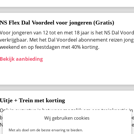
NS Flex Dal Voordeel voor jongeren (Gratis)
Voor jongeren van 12 tot en met 18 jaar is het NS Dal Voo
verkrijgbaar. Met het Dal Voordeel abonnement reizen jong
weekend en op feestdagen met 40% korting.
Bekijk aanbieding
Uitje + Trein met korting
Ook in augustus ​is het weer mogelijk om een treinkaartje in
bestellen. Denk aan een pretpark, een beurs, museum of be
Wij gebruiken cookies
Nederland. Bekijk alle beschikbare uitjes van de NS Spoorde
Met als doel om de beste ervaring te bieden.