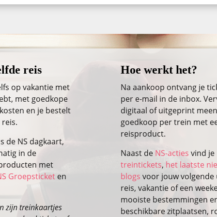
lfde reis
Hoe werkt het?
lfs op vakantie met
Na aankoop ontvang je ti
 hebt, met goedkope
per e-mail in de inbox. Ver
kosten en je bestelt
digitaal of uitgeprint meen
 reis.
goedkoop per trein met ee
reisproduct.
ls de NS dagkaart,
atig in de
Naast de
NS-acties
vind je
isproducten met
treintickets
,
het laatste n
NS Groepsticket
en
blogs
voor jouw volgende u
reis, vakantie of een wee
mooiste bestemmingen en 
 zijn treinkaartjes
beschikbare zitplaatsen, r