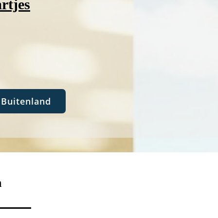
rtjes
Buitenland
n