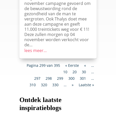
november campagne gevoerd om
de bewustwording rond de
gezondheid van de man te
vergroten. Ook Thalys doet mee
aan deze campagne en geeft
11.000 treintickets weg voor € 11!
Deze zullen morgen op 04
november worden verkocht voor
de…
lees meer…
Pagina 299 van 395
« Eerste
«
…
10
20
30
…
297
298
299
300
301
…
310
320
330
…
»
Laatste »
Ontdek laatste
inspiratieblogs