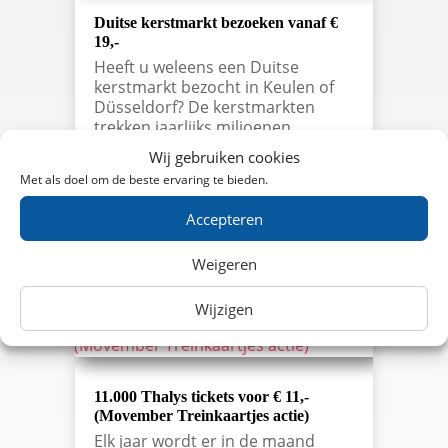
Duitse kerstmarkt bezoeken vanaf €
19,-
Heeft u weleens een Duitse
kerstmarkt bezocht in Keulen of
Düsseldorf? De kerstmarkten
trekken jaarlijks miljoenen
toeristen en dat is natuurlijk niet
Wij gebruiken cookies
voor niets! De heerlijke
Met als doel om de beste ervaring te bieden.
specialiteiten, Gluhweinn en
gezelligheid zorgen voor een dag
Accepteren
om niet snel te vergeten….
lees meer…
Weigeren
Wijzigen
11.000 Thalys tickets voor € 11,-
(Movember Treinkaartjes actie)
Elk jaar wordt er in de maand