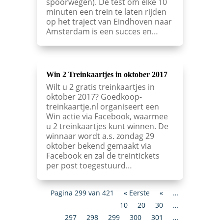
spoorwegen). De test om elke 10
minuten een trein te laten rijden
op het traject van Eindhoven naar
Amsterdam is een succes en…
Win 2 Treinkaartjes in oktober 2017
Wilt u 2 gratis treinkaartjes in
oktober 2017? Goedkoop-
treinkaartje.nl organiseert een
Win actie via Facebook, waarmee
u 2 treinkaartjes kunt winnen. De
winnaar wordt a.s. zondag 29
oktober bekend gemaakt via
Facebook en zal de treintickets
per post toegestuurd…
Pagina 299 van 421
« Eerste
«
…
10
20
30
…
297
298
299
300
301
…